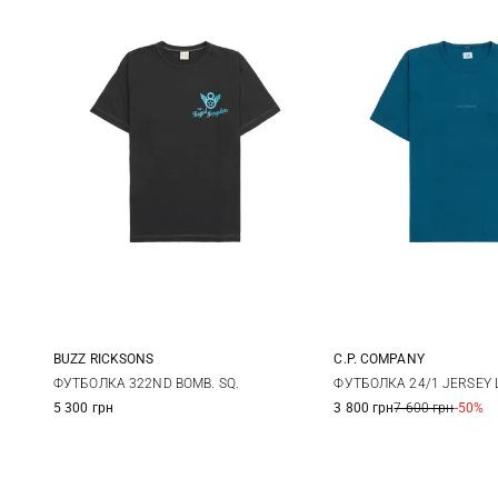
BUZZ RICKSONS
C.P. COMPANY
M
L
XL
XXL
XS
XL
X
ФУТБОЛКА 322ND BOMB. SQ.
ФУТБОЛКА 24/1 JERSEY 
5 300 грн
3 800 грн
7 600 грн
-50%