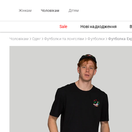
Жінкам
Чоловікам
Дітям
Sale
Нові надходження
В
Чоловікам
Одяг
Футболки та лонгсліви
Футболки
Футболка Exp