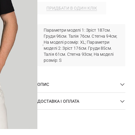
ПРИДБАТИ В ОДИН КЛІК
Параметри моделі 1: Зріст 187см.
Груди 96см. Талія 76см. Стегна 94см;
На моделі розмір: ХL; Параметри
моделі 2: Зріст 176см. Груди 85см.
Талія 61см. Стегна 93см; На моделі
розмір: S
ОПИС
ДОСТАВКА І ОПЛАТА