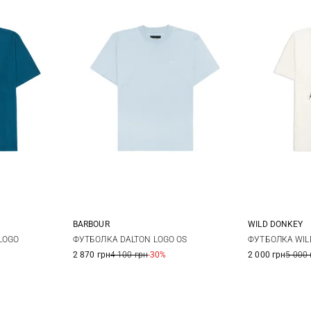
BARBOUR
WILD DONKEY
XL
3XL
36
38
40
42
S
LOGO
ФУТБОЛКА DALTON LOGO OS
ФУТБОЛКА WIL
2 870 грн
4 100 грн
-30%
2 000 грн
5 000 
44