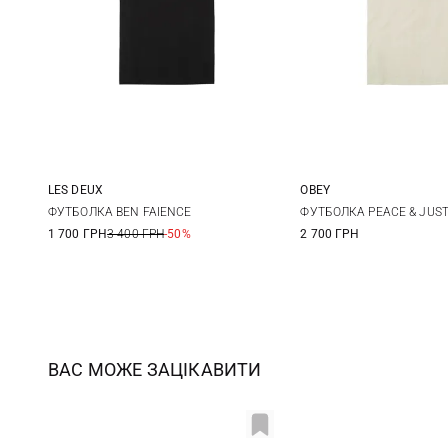
LES DEUX
OBEY
M
L
XL
XXL
S
M
ФУТБОЛКА BEN FAIENCE
ФУТБОЛКА PEACE & JUST
1 700 ГРН
3 400 ГРН
-50%
2 700 ГРН
XXL
ВАС МОЖЕ ЗАЦІКАВИТИ