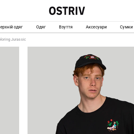
ерхній одяг
Одяг
Взуття
Аксесуари
Сумки
loring Jurassic