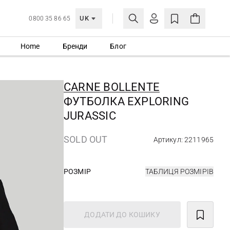
UK
0800 35 86 65
Home
Бренди
Блог
МОЯ ОБЛІКІВКА
УВІЙТИ
CARNE BOLLENTE
Ще не зареєстровані?
ФУТБОЛКА EXPLORING
СТВОРИТИ ОБЛІКІВКУ
JURASSIC
SOLD OUT
Артикул: 2211965
РОЗМІР
ТАБЛИЦЯ РОЗМІРІВ
ДОДАТИ ДО КОШИКУ