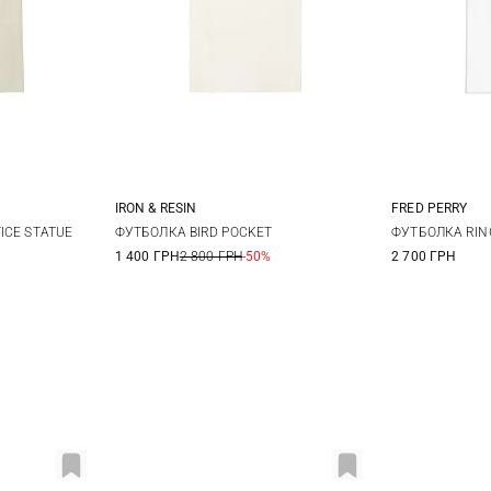
IRON & RESIN
FRED PERRY
L
XL
S
M
L
XL
S
ICE STATUE
ФУТБОЛКА BIRD POCKET
ФУТБОЛКА RIN
1 400 ГРН
2 800 ГРН
-50%
2 700 ГРН
XXL
XXL