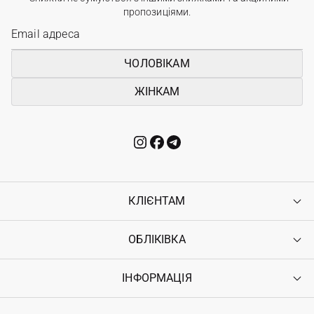
пропозиціями.
ЧОЛОВІКАМ
ЖІНКАМ
КЛІЄНТАМ
ОБЛІКІВКА
Контакти
Доставка
Оплата
ІНФОРМАЦІЯ
Увійти
Повернення
Реєстрація
Гарантія
Мої замовлення
Програма лояльності