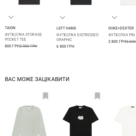
TAION
LEFT HAND
DUKE+DEXTER
S
M
L
XL
M
L
XL
XXL
M
L
ФУТБОЛКА STORAGE
ФУТБОЛКА DISTRESSED
ФУТБОЛКА PIN
XXL
POCKET TEE
GRAPHIC
2 800 ГРН
5 600
800 ГРН
2 000 ГРН
6 800 ГРН
ВАС МОЖЕ ЗАЦІКАВИТИ