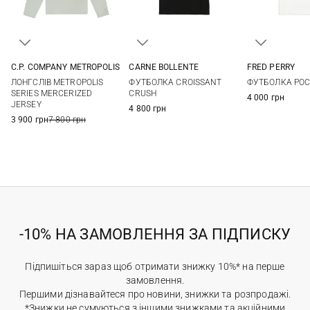
C.P. COMPANY METROPOLIS
CARNE BOLLENTE
FRED PERRY
M
L
XL
L
XL
XXL
S
M
ЛОНГСЛІВ METROPOLIS
ФУТБОЛКА CROISSANT
ФУТБОЛКА POC
XXL
SERIES MERCERIZED
CRUSH
4 000 грн
JERSEY
4 800 грн
3 900 грн
7 800 грн
-10% НА ЗАМОВЛЕННЯ ЗА ПІДПИСКУ
Підпишіться зараз щоб отримати знижку 10%* на перше
замовлення.
Першими дізнавайтеся про новини, знижки та розпродажі.
*Знижки не сумуються з іншими знижками та акційними