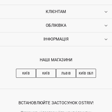
КЛІЄНТАМ
ОБЛІКІВКА
Контакти
Доставка
Оплата
ІНФОРМАЦІЯ
Увійти
Повернення
Реєстрація
Гарантія
Мої замовлення
Програма лояльності
Вакансії
Обране
Наші магазини
НАШІ МАГАЗИНИ
Ostriv Club+
Про OSTRIV
Підписка на новини
Рекомендації з догляду
КИЇВ
КИЇВ
ЛЬВІВ
КИЇВ ОБЛ
ВСТАНОВЛЮЙТЕ ЗАСТОСУНОК OSTRIV!