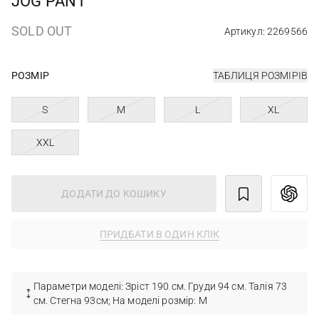
JOG PANT
SOLD OUT
Артикул: 2269566
РОЗМІР
ТАБЛИЦЯ РОЗМІРІВ
S
M
L
XL
XXL
ДОДАТИ ДО КОШИКУ
ПРИДБАТИ В ОДИН КЛІК
Параметри моделі: Зріст 190 см. Груди 94 см. Талія 73
см. Стегна 93см; На моделі розмір: M