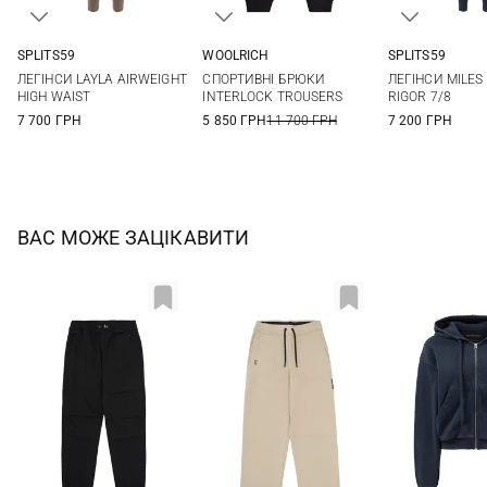
SPLITS59
WOOLRICH
SPLITS59
XS
S
M
L
XS
S
M
L
XS
S
ЛЕГІНСИ LAYLA AIRWEIGHT
СПОРТИВНІ БРЮКИ
ЛЕГІНСИ MILES
XL
XL
HIGH WAIST
INTERLOCK TROUSERS
RIGOR 7/8
7 700 ГРН
5 850 ГРН
11 700 ГРН
7 200 ГРН
ВАС МОЖЕ ЗАЦІКАВИТИ