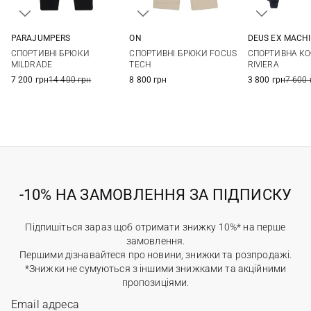
PARAJUMPERS
ON
DEUS EX MACH
XS
S
M
L
XS
S
M
L
XS
S
СПОРТИВНІ БРЮКИ
СПОРТИВНІ БРЮКИ FOCUS
СПОРТИВНА К
XL
MILDRADE
TECH
RIVIERA
7 200 грн
14 400 грн
8 800 грн
3 800 грн
7 600 
-10% НА ЗАМОВЛЕННЯ ЗА ПІДПИСКУ
Підпишіться зараз щоб отримати знижку 10%* на перше
замовлення.
Першими дізнавайтеся про новини, знижки та розпродажі.
*Знижки не сумуються з іншими знижками та акційними
пропозиціями.