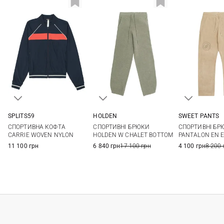
SPLITS59
HOLDEN
SWEET PANTS
XS
S
M
L
XS
S
M
L
S
M
СПОРТИВНА КОФТА
СПОРТИВНІ БРЮКИ
СПОРТИВНІ БР
XL
CARRIE WOVEN NYLON
HOLDEN W CHALET BOTTOM
PANTALON EN 
11 100 грн
6 840 грн
17 100 грн
4 100 грн
8 200 