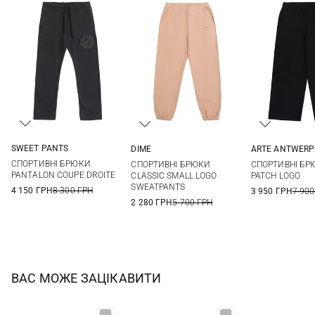
SWEET PANTS
DIME
ARTE ANTWERP
XS
S
M
L
S
M
L
XL
XS
S
СПОРТИВНІ БРЮКИ
СПОРТИВНІ БРЮКИ
СПОРТИВНІ БР
XL
PANTALON COUPE DROITE
CLASSIC SMALL LOGO
PATCH LOGO
SWEATPANTS
4 150 ГРН
8 300 ГРН
3 950 ГРН
7 900
2 280 ГРН
5 700 ГРН
ВАС МОЖЕ ЗАЦІКАВИТИ