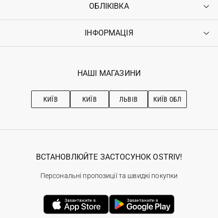
ОБЛІКІВКА
Контакти
Доставка
Оплата
ІНФОРМАЦІЯ
Увійти
Повернення
Реєстрація
Гарантія
Мої замовлення
Програма лояльності
Вакансії
Обране
Наші магазини
НАШІ МАГАЗИНИ
Ostriv Club+
Про OSTRIV
Підписка на новини
Рекомендації з догляду
КИЇВ
КИЇВ
ЛЬВІВ
КИЇВ ОБЛ
ВСТАНОВЛЮЙТЕ ЗАСТОСУНОК OSTRIV!
Персональні пропозиції та швидкі покупки