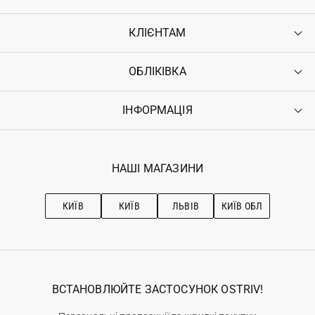
КЛІЄНТАМ
ОБЛІКІВКА
Контакти
Доставка
Оплата
ІНФОРМАЦІЯ
Увійти
Повернення
Реєстрація
Гарантія
Мої замовлення
Програма лояльності
Вакансії
Обране
Наші магазини
НАШІ МАГАЗИНИ
Ostriv Club+
Про OSTRIV
Підписка на новини
Рекомендації з догляду
КИЇВ
КИЇВ
ЛЬВІВ
КИЇВ ОБЛ
ВСТАНОВЛЮЙТЕ ЗАСТОСУНОК OSTRIV!