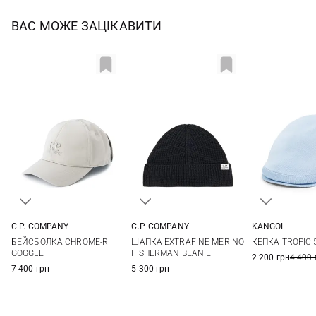
ВАС МОЖЕ ЗАЦІКАВИТИ
C.P. COMPANY
C.P. COMPANY
KANGOL
L
XL
One size
L
БЕЙСБОЛКА CHROME-R
ШАПКА EXTRAFINE MERINO
КЕПКА TROPIC 
GOGGLE
FISHERMAN BEANIE
2 200 грн
4 400 
7 400 грн
5 300 грн