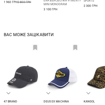
ERA БЕЙСБОЛКА 9TWENTY
SPORTS
1 960 ГРН
2 800 ГРН
MINI MONOGRAM
2 300 ГРН
3 100 ГРН
ВАС МОЖЕ ЗАЦІКАВИТИ
47 BRAND
DEUS EX MACHINА
KANGOL
One size
One size
One si