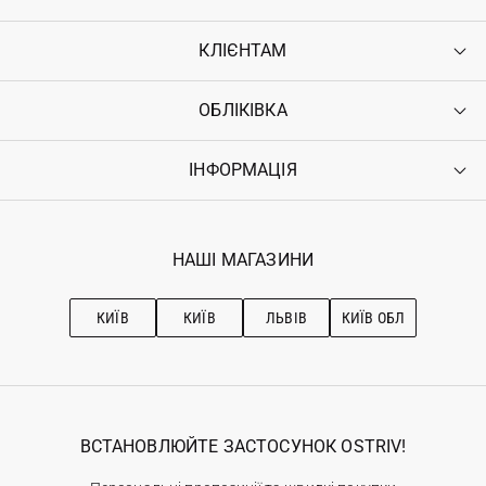
КЛІЄНТАМ
ОБЛІКІВКА
Контакти
Доставка
Оплата
ІНФОРМАЦІЯ
Увійти
Повернення
Реєстрація
Гарантія
Мої замовлення
Програма лояльності
Вакансії
Обране
Наші магазини
НАШІ МАГАЗИНИ
Ostriv Club+
Про OSTRIV
Підписка на новини
Рекомендації з догляду
КИЇВ
КИЇВ
ЛЬВІВ
КИЇВ ОБЛ
ВСТАНОВЛЮЙТЕ ЗАСТОСУНОК OSTRIV!