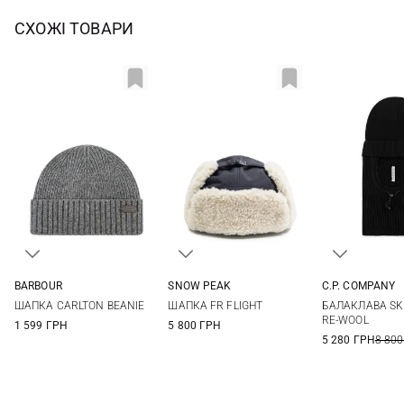
СХОЖІ ТОВАРИ
BARBOUR
SNOW PEAK
C.P. COMPANY
One size
L/XL
One si
ШАПКА CARLTON BEANIE
ШАПКА FR FLIGHT
БАЛАКЛАВА SKI
RE-WOOL
1 599 ГРН
5 800 ГРН
5 280 ГРН
8 800