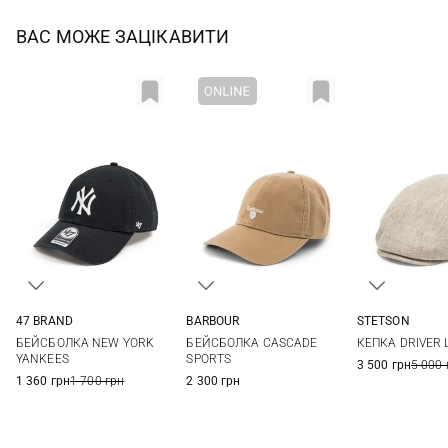
ВАС МОЖЕ ЗАЦІКАВИТИ
47 BRAND
BARBOUR
STETSON
One size
One size
57
58
БЕЙСБОЛКА NEW YORK
БЕЙСБОЛКА CASCADE
КЕПКА DRIVER 
61
62
YANKEES
SPORTS
3 500 грн
5 000 
1 360 грн
1 700 грн
2 300 грн