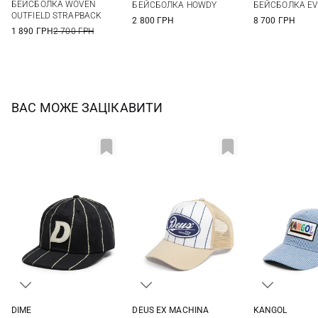
БЕЙСБОЛКА WOVEN
БЕЙСБОЛКА HOWDY
БЕЙСБОЛКА EV
OUTFIELD STRAPBACK
2 800 ГРН
8 700 ГРН
1 890 ГРН
2 700 ГРН
ВАС МОЖЕ ЗАЦІКАВИТИ
DIME
DEUS EX MACHINА
KANGOL
One size
One size
One si