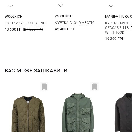
WOOLRICH
WOOLRICH
MANIFATTURA C
M
L
XL
XXL
L
40
42
КУРТКА CLOUD ARCTIC
КУРТКА COTTON BLEND
КУРТКА MANIF
48
CECCARELLI BL
42 400 ГРН
13 600 ГРН
27 200 ГРН
WITH HOOD
19 300 ГРН
ВАС МОЖЕ ЗАЦІКАВИТИ