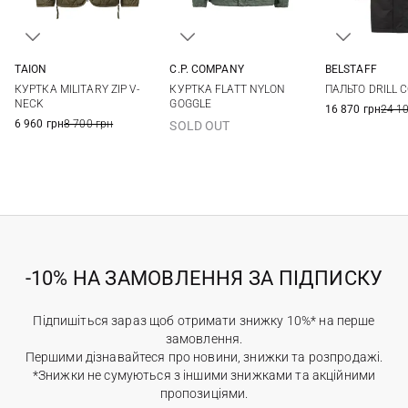
TAION
C.P. COMPANY
BELSTAFF
XS
S
M
L
M
L
XL
M
L
КУРТКА MILITARY ZIP V-
КУРТКА FLATT NYLON
ПАЛЬТО DRILL 
XL
XXL
NECK
GOGGLE
16 870 грн
24 1
6 960 грн
8 700 грн
SOLD OUT
-10% НА ЗАМОВЛЕННЯ ЗА ПІДПИСКУ
Підпишіться зараз щоб отримати знижку 10%* на перше
замовлення.
Першими дізнавайтеся про новини, знижки та розпродажі.
*Знижки не сумуються з іншими знижками та акційними
пропозиціями.