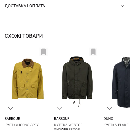
ДОСТАВКА І ОПЛАТА
СХОЖІ ТОВАРИ
BARBOUR
BARBOUR
DUNO
M
L
XL
M
L
XL
48
50
КУРТКА ICONS SPEY
КУРТКА WESTOE
КУРТКА BLAKE 
56
SHOWERPROOF