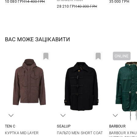
10 080 ГРН
14 400 ГРН
35 000 ГРН
28 210 ГРН
40 300 ГРН
ВАС МОЖЕ ЗАЦІКАВИТИ
TEN C
SEALUP
BARBOUR
50
52
54
50
52
54
56
S
M
КУРТКА MID LAYER
ПАЛЬТО MEN SHORT COAT
BARBOUR X PAU