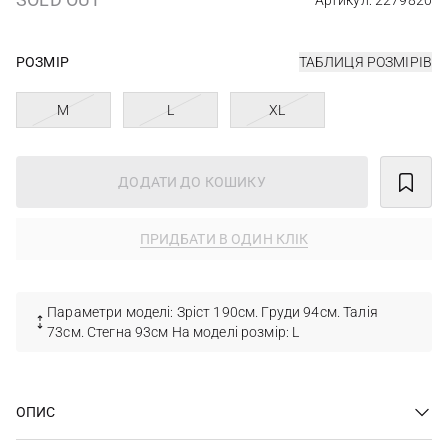
Артикул: 2279820
РОЗМІР
ТАБЛИЦЯ РОЗМІРІВ
M
L
XL
ДОДАТИ ДО КОШИКУ
ПРИДБАТИ В ОДИН КЛІК
Параметри моделі: Зріст 190см. Груди 94см. Талія
73см. Стегна 93см На моделі розмір: L
ОПИС