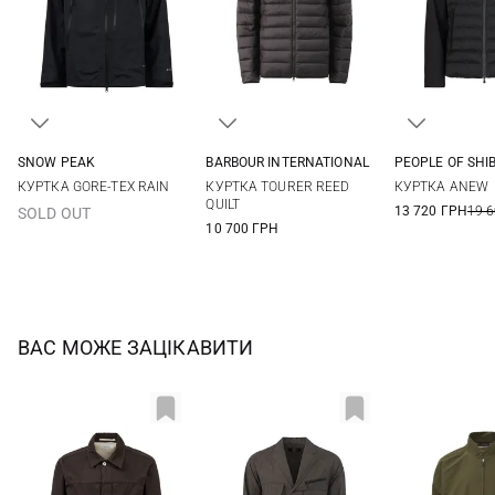
SNOW PEAK
BARBOUR INTERNATIONAL
PEOPLE OF SHI
M
L
XL
S
M
L
XL
48
50
КУРТКА GORE-TEX RAIN
КУРТКА TOURER REED
КУРТКА ANEW
XXL
56
QUILT
13 720 ГРН
19 
SOLD OUT
10 700 ГРН
ВАС МОЖЕ ЗАЦІКАВИТИ