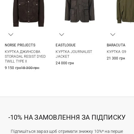
NORSE PROJECTS
EASTLOGUE
BARACUTA
M
L
XL
XXL
M
L
XL
40
42
КУРТКА ДЖИНСОВА
КУРТКА JOURNALIST
КУРТКА G9
48
50
STORADAL RESIST DYED
JACKET
21 300 грн
TWILL TYPE II
24 000 грн
9 150 грн
18 300 грн
-10% НА ЗАМОВЛЕННЯ ЗА ПІДПИСКУ
Підпишіться зараз щоб отримати знижку 10%* на перше