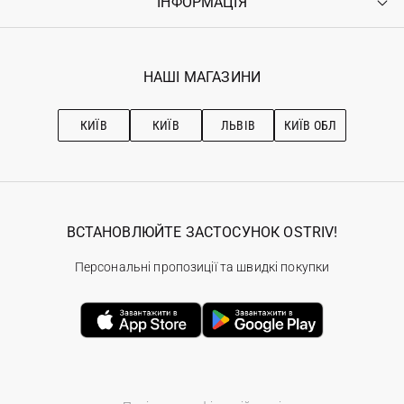
ІНФОРМАЦІЯ
Увійти
Повернення
Реєстрація
Гарантія
Мої замовлення
Програма лояльності
Вакансії
Обране
Наші магазини
НАШІ МАГАЗИНИ
Ostriv Club+
Про OSTRIV
Підписка на новини
Рекомендації з догляду
КИЇВ
КИЇВ
ЛЬВІВ
КИЇВ ОБЛ
ВСТАНОВЛЮЙТЕ ЗАСТОСУНОК OSTRIV!
Персональні пропозиції та швидкі покупки