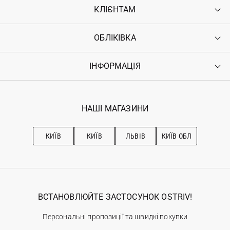
КЛІЄНТАМ
ОБЛІКІВКА
Контакти
Доставка
Оплата
ІНФОРМАЦІЯ
Увійти
Повернення
Реєстрація
Гарантія
Мої замовлення
Програма лояльності
Вакансії
Обране
Наші магазини
НАШІ МАГАЗИНИ
Ostriv Club+
Про OSTRIV
Підписка на новини
Рекомендації з догляду
КИЇВ
КИЇВ
ЛЬВІВ
КИЇВ ОБЛ
ВСТАНОВЛЮЙТЕ ЗАСТОСУНОК OSTRIV!
Персональні пропозиції та швидкі покупки