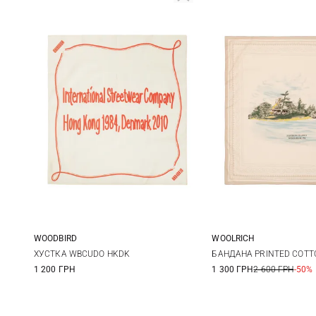
WOODBIRD
WOOLRICH
One size
One size
ХУСТКА WBCUDO HKDK
БАНДАНА PRINTED COTT
1 200 ГРН
1 300 ГРН
2 600 ГРН
-50%