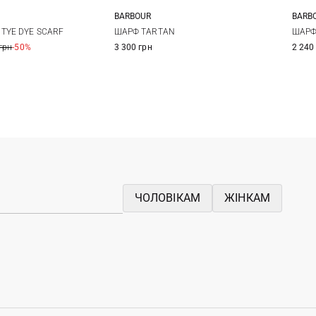
BARBOUR
BARB
One size
One size
TYE DYE SCARF
ШАРФ TARTAN
ШАРФ
грн
-50%
3 300 грн
2 240
ЧОЛОВІКАМ
ЖІНКАМ