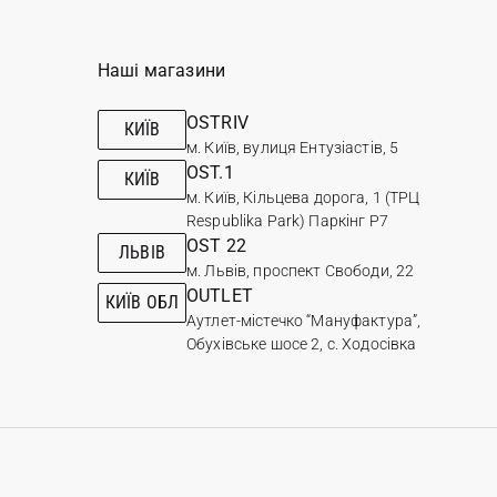
Наші магазини
OSTRIV
КИЇВ
м. Київ, вулиця Ентузіастів, 5
OST.1
КИЇВ
м. Київ, Кільцева дорога, 1 (ТРЦ
Respublika Park) Паркінг Р7
OST 22
ЛЬВІВ
м. Львів, проспект Свободи, 22
OUTLET
КИЇВ ОБЛ
Аутлет-містечко “Мануфактура”,
Обухівське шосе 2, с. Ходосівка