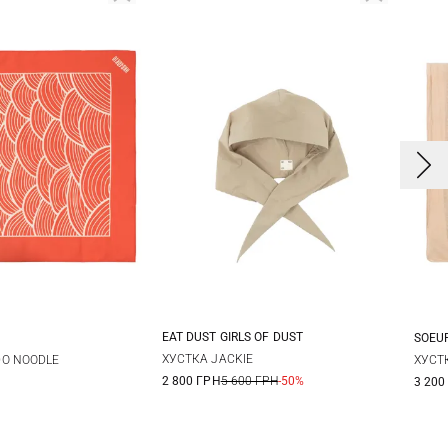
EAT DUST GIRLS OF DUST
SOEU
One size
One size
ХУСТКА JACKIE
O NOODLE
ХУСТ
2 800 ГРН
5 600 ГРН
-50%
3 200