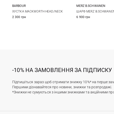
BARBOUR
MERZ B.SCHWANEN
One size
One size
ХУСТКА MACKWORTH HEAD/NECK
ШАРФ MERZ B.SCHWANEN
2 300 грн
6 900 грн
-10% НА ЗАМОВЛЕННЯ ЗА ПІДПИСКУ
Підпишіться зараз щоб отримати знижку 10%* на перше за
Першими дізнавайтеся про новини, знижки та розпродажі.
*Знижки не сумуються з іншими знижками та акційними пр