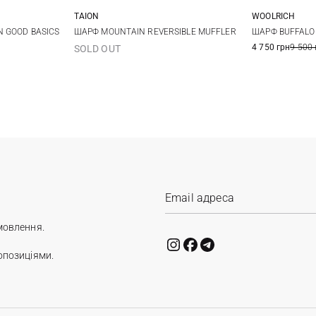
TAION
WOOLRICH
One size
 GOOD BASICS
ШАРФ MOUNTAIN REVERSIBLE MUFFLER
ШАРФ BUFFALO 
4 750 грн
9 500 
SOLD OUT
мовлення.
опозиціями.