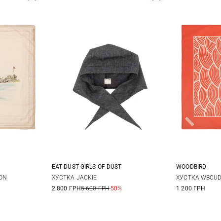
EAT DUST GIRLS OF DUST
WOODBIRD
One size
ON
ХУСТКА JACKIE
ХУСТКА WBCUD
2 800 ГРН
5 600 ГРН
-50%
1 200 ГРН