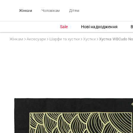
Жінкам
Чоловікам
Дітям
Sale
Нові надходження
В
Жінкам
Аксесуари
Шарфи та хустки
Хустки
Хустка WBCudo No