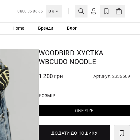
UK
0800 35 86 65
Home
Бренди
Блог
МОЯ ОБЛІКІВКА
УВІЙТИ
WOODBIRD
ХУСТКА
Ще не зареєстровані?
WBCUDO NOODLE
СТВОРИТИ ОБЛІКІВКУ
1 200 грн
Артикул: 2335609
РОЗМІР
ONE SIZE
ДОДАТИ ДО КОШИКУ