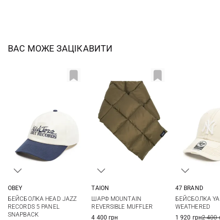
ВАС МОЖЕ ЗАЦІКАВИТИ
OBEY
TAION
47 BRAND
One size
One size
One si
БЕЙСБОЛКА HEAD JAZZ
ШАРФ MOUNTAIN
БЕЙСБОЛКА YA
RECORDS 5 PANEL
REVERSIBLE MUFFLER
WEATHERED
SNAPBACK
4 400 грн
1 920 грн
2 400 