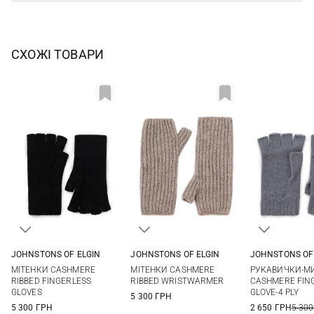
СХОЖІ ТОВАРИ
JOHNSTONS OF ELGIN
JOHNSTONS OF ELGIN
JOHNSTONS OF
One size
One size
One si
МІТЕНКИ CASHMERE
МІТЕНКИ CASHMERE
РУКАВИЧКИ-М
RIBBED FINGERLESS
RIBBED WRISTWARMER
CASHMERE FIN
GLOVES
GLOVE-4 PLY
5 300 ГРН
5 300 ГРН
2 650 ГРН
5 300