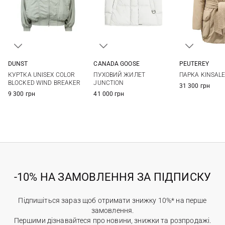
DUNST
CANADA GOOSE
PEUTEREY
XS
S
M
L
XS
S
M
38
40
КУРТКА UNISEX COLOR
ПУХОВИЙ ЖИЛЕТ
ПАРКА KINSAL
BLOCKED WIND BREAKER
JUNCTION
31 300 грн
9 300 грн
41 000 грн
-10% НА ЗАМОВЛЕННЯ ЗА ПІДПИСКУ
Підпишіться зараз щоб отримати знижку 10%* на перше
замовлення.
Першими дізнавайтеся про новини, знижки та розпродажі.