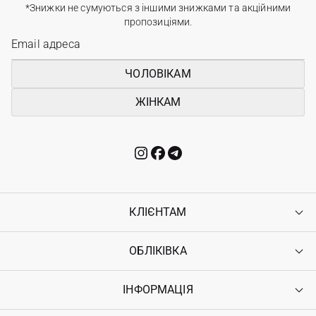
*Знижки не сумуються з іншими знижками та акційними
пропозиціями.
ЧОЛОВІКАМ
ЖІНКАМ
КЛІЄНТАМ
ОБЛІКІВКА
Контакти
Доставка
Оплата
ІНФОРМАЦІЯ
Увійти
Повернення
Реєстрація
Гарантія