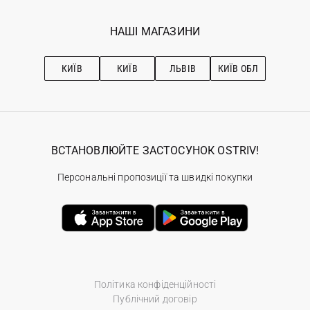
Мої замовлення
Програма лояльності
Вакансії
Обране
Наші магазини
НАШІ МАГАЗИНИ
Ostriv Club+
Про OSTRIV
Підписка на новини
Рекомендації з догляду
КИЇВ
КИЇВ
ЛЬВІВ
КИЇВ ОБЛ
ВСТАНОВЛЮЙТЕ ЗАСТОСУНОК OSTRIV!
Персональні пропозиції та швидкі покупки
Політика конфіденційності
Публічний договір