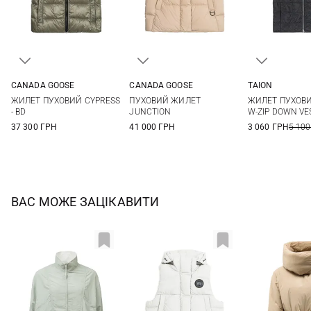
CANADA GOOSE
CANADA GOOSE
TAION
S
M
L
XL
XS
S
M
L
XS
S
ЖИЛЕТ ПУХОВИЙ CYPRESS
ПУХОВИЙ ЖИЛЕТ
ЖИЛЕТ ПУХОВИ
XL
XXL
- BD
JUNCTION
W-ZIP DOWN VE
37 300 ГРН
41 000 ГРН
3 060 ГРН
5 100
ВАС МОЖЕ ЗАЦІКАВИТИ