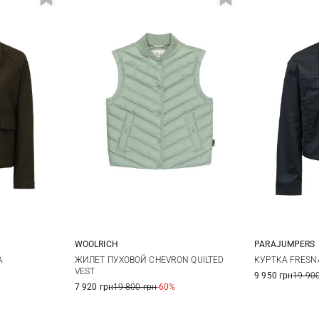
WOOLRICH
PARAJUMPERS
42
XS
S
M
L
XS
A
ЖИЛЕТ ПУХОВОЙ CHEVRON QUILTED
КУРТКА FRESN
VEST
9 950 грн
19 900
XL
7 920 грн
19 800 грн
-60%