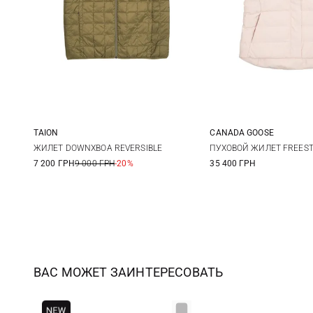
TAION
CANADA GOOSE
XS
S
M
L
S
M
ЖИЛЕТ DOWNXBOA REVERSIBLE
ПУХОВОЙ ЖИЛЕТ FREESTY
7 200 ГРН
9 000 ГРН
-20%
35 400 ГРН
XL
ВАС МОЖЕТ ЗАИНТЕРЕСОВАТЬ