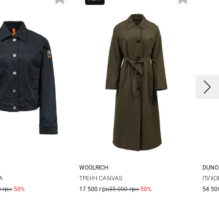
WOOLRICH
DUNO
S
M
S
3
A
ТРЕНЧ CANVAS
ПУХО
 грн
-50%
17 500 грн
35 000 грн
-50%
54 50
4