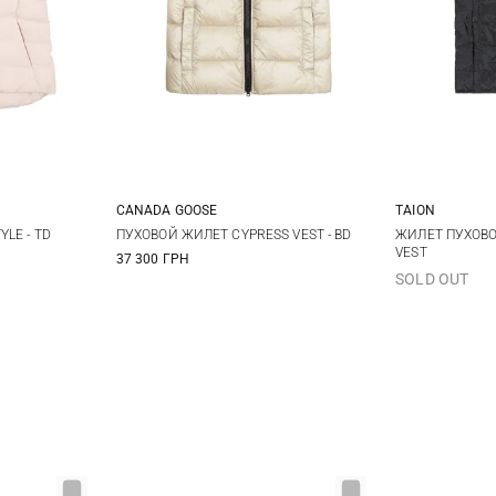
CANADA GOOSE
TAION
L
XL
XS
S
M
L
XS
LE - TD
ПУХОВОЙ ЖИЛЕТ CYPRESS VEST - BD
ЖИЛЕТ ПУХОВО
VEST
37 300 ГРН
XL
XL
X
SOLD OUT