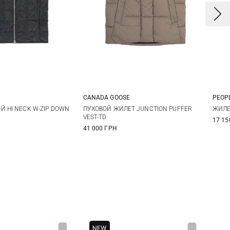
CANADA GOOSE
PEOPL
S
M
L
XS
S
M
L
3
Й HI NECK W-ZIP DOWN
ПУХОВОЙ ЖИЛЕТ JUNCTION PUFFER
ЖИЛЕ
VEST-TD
17 15
XL
41 000 ГРН