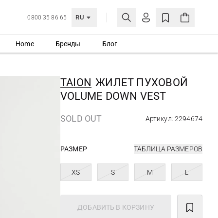
RU
0800 35 86 65
Home
Бренды
Блог
ЛИЧНЫЙ КАБИНЕТ
ВОЙТИ
TAION
ЖИЛЕТ ПУХОВОЙ
Еще не зарегистрированы?
VOLUME DOWN VEST
СОЗДАТЬ УЧЕТНУЮ ЗАПИСЬ
SOLD OUT
Артикул: 2294674
РАЗМЕР
ТАБЛИЦА РАЗМЕРОВ
XS
S
M
L
ДОБАВИТЬ В КОРЗИНУ