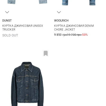
DUNST
WOOLRICH
XS
S
M
XS
S
M
L
КУРТКА ДЖИНСОВАЯ UNISEX
КУРТКА ДЖИНСОВАЯ DENIM
TRUCKER
CHORE JACKET
9 850 грн
19 700 грн
-50%
SOLD OUT