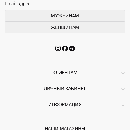
МУЖЧИНАМ
ЖЕНЩИНАМ
КЛИЕНТАМ
ЛИЧНЫЙ КАБИНЕТ
Контакты
Доставка
Оплата
ИНФОРМАЦИЯ
Войти
Возврат
Регистрация
Гарантия
Мои заказы
Программа лояльности
Вакансии
Избранное
Наши магазини
НАШИ МАГАЗИНЫ
Ostriv Club+