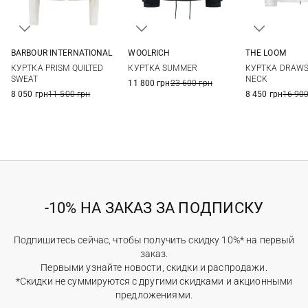
BARBOUR INTERNATIONAL
WOOLRICH
THE LOOM
8
10
12
14
XXS
XS
S
M
S
M
КУРТКА PRISM QUILTED
КУРТКА SUMMER
КУРТКА DRAWS
SWEAT
NECK
11 800 грн
23 600 грн
8 050 грн
11 500 грн
8 450 грн
16 900
-10% НА ЗАКАЗ ЗА ПОДПИСКУ
Подпишитесь сейчас, чтобы получить скидку 10%* на первый
заказ.
Первыми узнайте новости, скидки и распродажи.
*Скидки не суммируются с другими скидками и акционными
предложениями.