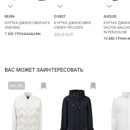
REIGN
DUNST
AGOLDE
S
XS
S
M
XS
S
КУРТКА ДЖИНСОВАЯ NITA
КУРТКА ДЖИНСОВАЯ
КУРТКА ДЖИН
VIVIENNE
UNISEX TRUCKER
DALTON BALLO
IN PENDULUM
7 300 ГРН
14 600 ГРН
SOLD OUT
12 840 ГРН
21 
ВАС МОЖЕТ ЗАИНТЕРЕСОВАТЬ