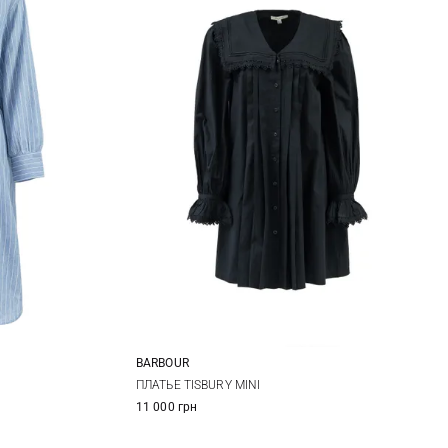
BARBOUR
14
8
10
12
14
ПЛАТЬЕ TISBURY MINI
11 000 грн