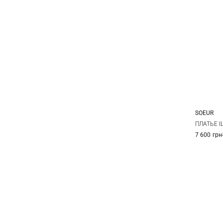
SOEUR
36
ПЛАТЬЕ I
7 600 грн