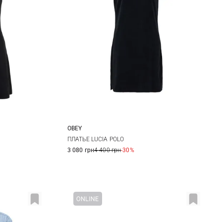
OBEY
L
XS
S
M
L
ПЛАТЬЕ LUCIA POLO
3 080 грн
4 400 грн
-30%