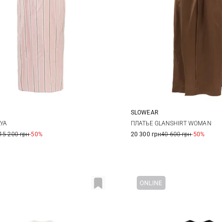
SLOWEAR
38
40
38
40
42
LYA
ПЛАТЬЕ GLANSHIRT WOMAN
15 200 грн
-50%
20 300 грн
40 600 грн
-50%