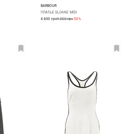
BARBOUR
6
8
10
12
ПЛАТЬЕ SLOANE MIDI
4 600 грн
9 200 грн
-50%
14
16