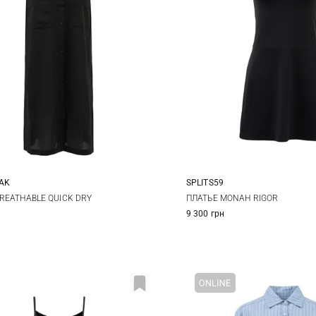
AK
SPLITS59
M
L
XS
S
M
REATHABLE QUICK DRY
ПЛАТЬЕ MONAH RIGOR
9 300 грн