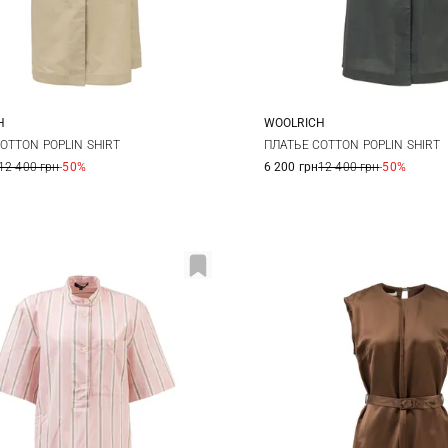
H
WOOLRICH
S
M
L
XS
S
M
OTTON POPLIN SHIRT
ПЛАТЬЕ COTTON POPLIN SHIRT
12 400 грн
-50%
6 200 грн
12 400 грн
-50%