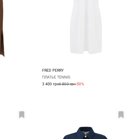
FRED PERRY
44
6
8
10
12
ПЛАТЬЕ TENNIS
3 400 грн
6 800 грн
-50%