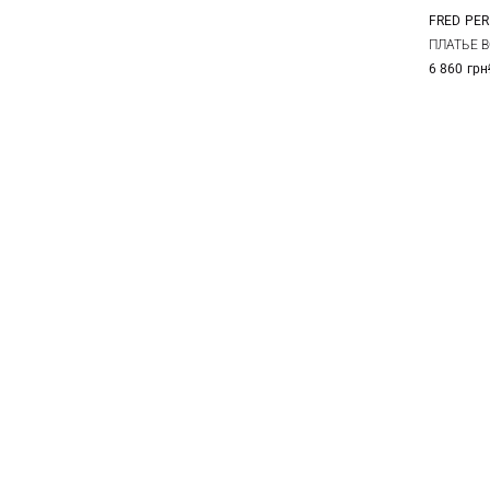
FRED PER
6
ПЛАТЬЕ B
6 860 грн