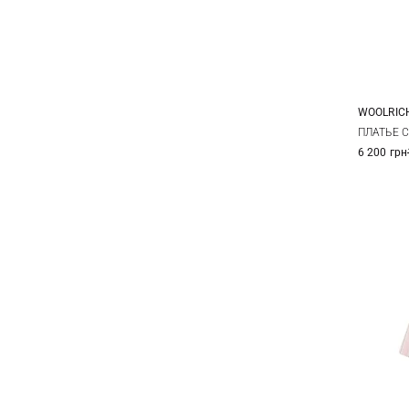
WOOLRIC
XS
ПЛАТЬЕ C
6 200 грн