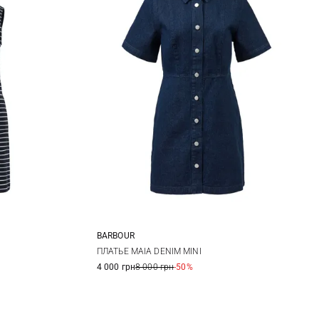
BARBOUR
8
10
12
14
ПЛАТЬЕ MAIA DENIM MINI
4 000 грн
8 000 грн
-50%