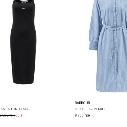
BARBOUR
S
M
8
10
12
BIANCA LONG TANK
ПЛАТЬЕ AVON MIDI
3 500 грн
-30%
8 700 грн