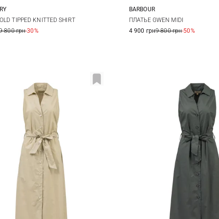
RY
BARBOUR
8
10
12
S
M
L
OLD TIPPED KNITTED SHIRT
ПЛАТЬЕ GWEN MIDI
9 800 грн
-30%
4 900 грн
9 800 грн
-50%