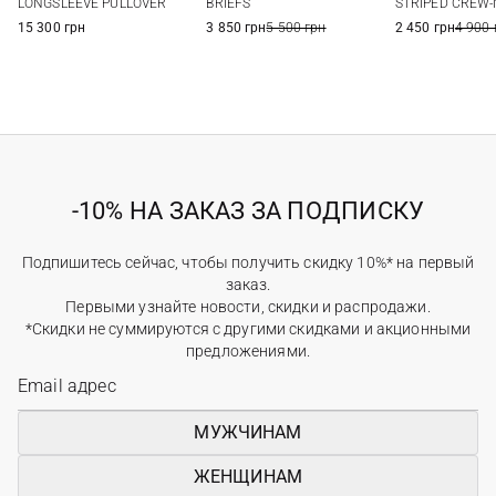
LONGSLEEVE PULLOVER
BRIEFS
STRIPED CREW-
15 300 грн
3 850 грн
5 500 грн
2 450 грн
4 900 
-10% НА ЗАКАЗ ЗА ПОДПИСКУ
Подпишитесь сейчас, чтобы получить скидку 10%* на первый
заказ.
Первыми узнайте новости, скидки и распродажи.
*Скидки не суммируются с другими скидками и акционными
предложениями.
МУЖЧИНАМ
ЖЕНЩИНАМ