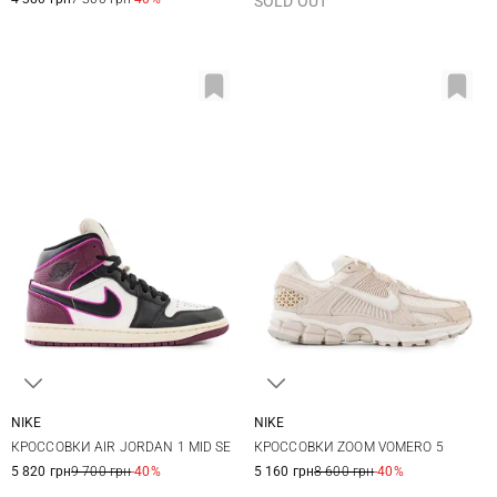
SOLD OUT
9,5 US
NIKE
NIKE
5,5 US
6 US
6,5 US
7 US
5,5 US
6 US
6,5 US
7 US
КРОССОВКИ AIR JORDAN 1 MID SE
КРОССОВКИ ZOOM VOMERO 5
7,5 US
8 US
8,5 US
9 US
7,5 US
8 US
8,5 US
9 US
5 820 грн
9 700 грн
-40%
5 160 грн
8 600 грн
-40%
9,5 US
9,5 US