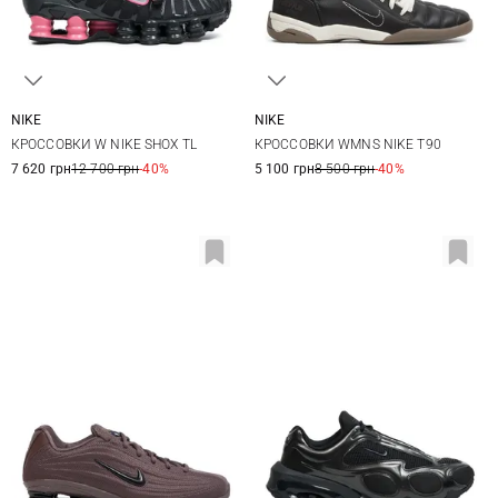
NIKE
NIKE
6 US
6,5 US
7 US
7,5 US
5,5 US
6 US
6,5 US
7 US
КРОССОВКИ W NIKE SHOX TL
КРОССОВКИ WMNS NIKE T90
8 US
8,5 US
9 US
9,5 US
7,5 US
8 US
8,5 US
9 US
7 620 грн
12 700 грн
-40%
5 100 грн
8 500 грн
-40%