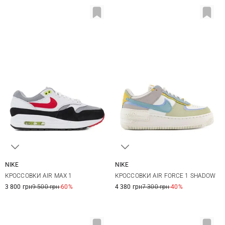
NIKE
NIKE
6 US
6,5 US
7 US
7,5 US
5 US
5,5 US
6 US
6,5 US
КРОССОВКИ AIR MAX 1
КРОССОВКИ AIR FORCE 1 SHADOW
8 US
8,5 US
7 US
7,5 US
8 US
3 800 грн
9 500 грн
-60%
4 380 грн
7 300 грн
-40%