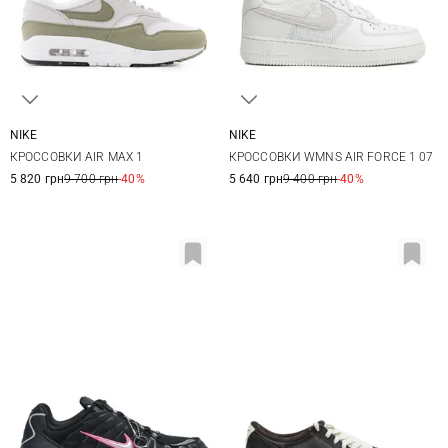
NIKE
NIKE
6,5 US
7,5 US
8 US
8,5 US
6 US
6,5 US
7 US
7,5 US
КРОССОВКИ AIR MAX 1
КРОССОВКИ WMNS AIR FORCE 1 07
9 US
9,5 US
10 US
8 US
8,5 US
9 US
5 820 грн
9 700 грн
-40%
5 640 грн
9 400 грн
-40%