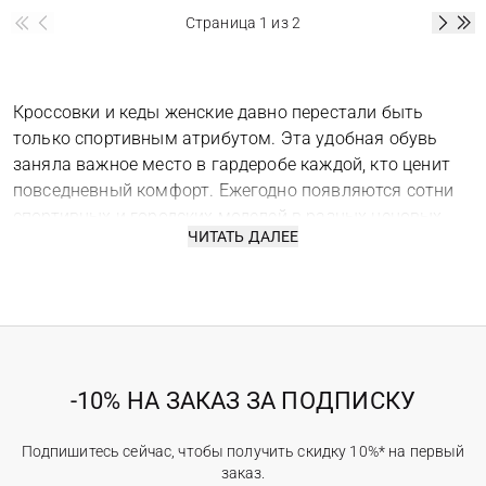
Страница
1
из 2
Кроссовки и кеды женские давно перестали быть
только спортивным атрибутом. Эта удобная обувь
заняла важное место в гардеробе каждой, кто ценит
повседневный комфорт. Ежегодно появляются сотни
спортивных и городских моделей в разных ценовых
ЧИТАТЬ ДАЛЕЕ
категориях. Более дешевые аналоги иногда имитируют
известные дизайны, но брендовые женские кроссовки
выгодно отличаются продуманной посадкой,
материалами и долговечностью, поэтому удачно
сочетаются с другими элементами гардероба.
Для создания образа для неформальных встреч
-10% НА ЗАКАЗ ЗА ПОДПИСКУ
подойдут
брендовые женские джинсы
, которые
подчеркнут изысканность стиля, не перегружая его.
Подпишитесь сейчас, чтобы получить скидку 10%* на первый
заказ.
Шаг за шагом к стилю: лучшие