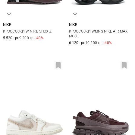
NIKE
NIKE
6 US
6,5 US
7 US
7,5 US
6 US
6,5 US
7 US
7,5 US
КРОССОВКИ W NIKE SHOX Z
КРОССОВКИ WMNS NIKE AIR MAX
8 US
8,5 US
9 US
9,5 US
8 US
8,5 US
9 US
9,5 US
MUSE
5 520 грн
9 200 грн
-40%
6 120 грн
10 200 грн
-40%