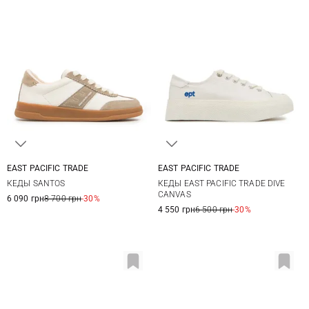
EAST PACIFIC TRADE
EAST PACIFIC TRADE
37
38
39
40
37
37,5
38
38,5
КЕДЫ SANTOS
КЕДЫ EAST PACIFIC TRADE DIVE
41
39
40
41
CANVAS
6 090 грн
8 700 грн
-30%
4 550 грн
6 500 грн
-30%