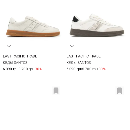
EAST PACIFIC TRADE
EAST PACIFIC TRADE
40
41
42
43
36
37
37,5
38
КЕДЫ SANTOS
КЕДЫ SANTOS
44
38,5
39
40
6 090 грн
8 700 грн
-30%
6 090 грн
8 700 грн
-30%