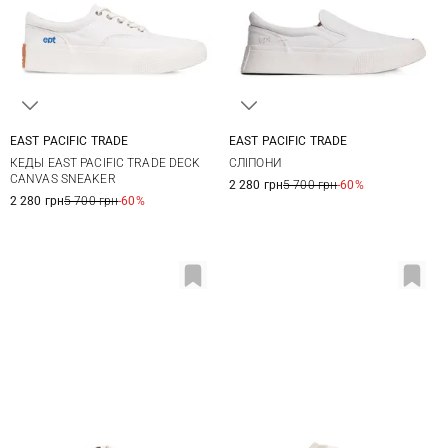
EAST PACIFIC TRADE
EAST PACIFIC TRADE
41
42
43
44
41
42
43
44
КЕДЫ EAST PACIFIC TRADE DECK
СЛІПОНИ
45
45
CANVAS SNEAKER
2 280 грн
5 700 грн
-60%
2 280 грн
5 700 грн
-60%