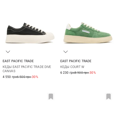
EAST PACIFIC TRADE
EAST PACIFIC TRADE
37
37,5
38
38,5
36
37
38
39
КЕДЫ EAST PACIFIC TRADE DIVE
КЕДЫ COURT W
39
40
41
40
41
CANVAS
6 230 грн
8 900 грн
-30%
4 550 грн
6 500 грн
-30%