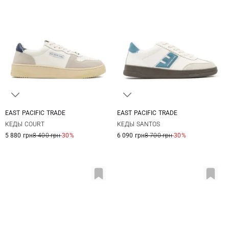
EAST PACIFIC TRADE
EAST PACIFIC TRADE
41,5
42
42,5
43
36
37
37,5
38
КЕДЫ COURT
КЕДЫ SANTOS
43,5
44
45
46
38,5
39
40
5 880 грн
8 400 грн
-30%
6 090 грн
8 700 грн
-30%