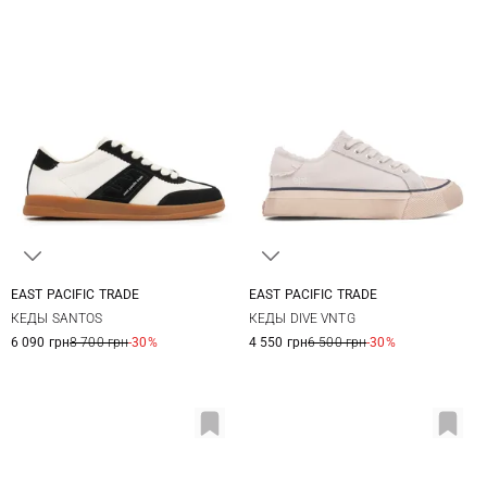
EAST PACIFIC TRADE
EAST PACIFIC TRADE
42
43
44
45
36
37
37,5
38
КЕДЫ SANTOS
КЕДЫ DIVE VNTG
38,5
39
40
41
6 090 грн
8 700 грн
-30%
4 550 грн
6 500 грн
-30%