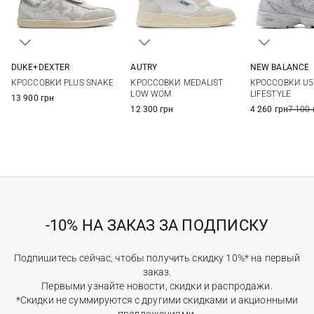
AUTRY
DUKE+DEXTER
NEW BALANCE
36
37
38
39
36
37
38
39
4 US
4,5 US
КРОССОВКИ MEDALIST
КРОССОВКИ PLUS SNAKE
КРОССОВКИ U5
40
41
40
6 US
6,5 US
LOW WOM
LIFESTYLE
13 900 грн
8 US
12 300 грн
4 260 грн
7 100 
-10% НА ЗАКАЗ ЗА ПОДПИСКУ
Подпишитесь сейчас, чтобы получить скидку 10%* на первый
заказ.
Первыми узнайте новости, скидки и распродажи.
*Скидки не суммируются с другими скидками и акционными