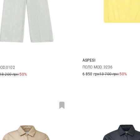
ASPESI
38
40
42
38
40
ПОЛО MOD. 3236
OD.0102
6 850 грн
13 700 грн
-50%
18 200 грн
-50%