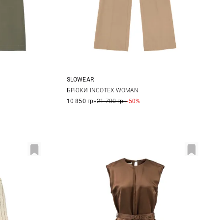
SLOWEAR
44
38
40
42
44
БРЮКИ INCOTEX WOMAN
10 850 грн
21 700 грн
-50%