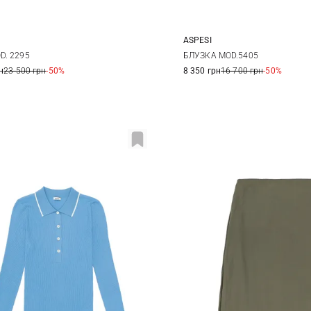
ASPESI
38
40
42
36
38
40
D. 2295
БЛУЗКА MOD.5405
н
23 500 грн
-50%
8 350 грн
16 700 грн
-50%