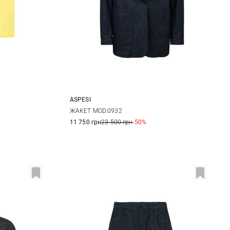
ASPESI
44
38
40
42
ЖАКЕТ MOD.0932
11 750 грн
23 500 грн
-50%