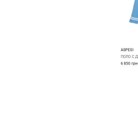
ASPESI
38
ПОЛО С 
6 850 грн