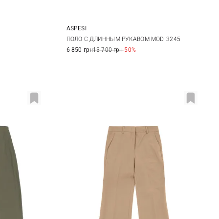
ASPESI
42
38
40
42
44
ПОЛО С ДЛИННЫМ РУКАВОМ MOD. 3245
6 850 грн
13 700 грн
-50%