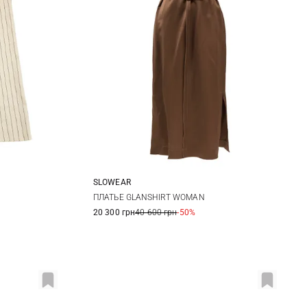
SLOWEAR
44
38
40
42
44
ПЛАТЬЕ GLANSHIRT WOMAN
20 300 грн
40 600 грн
-50%