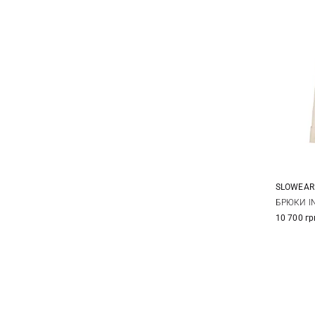
SLOWEAR
38
БРЮКИ I
10 700 гр