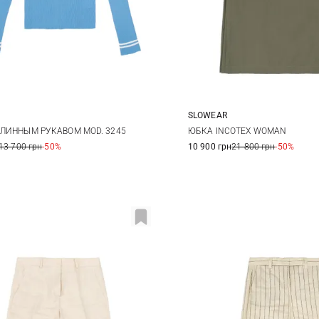
SLOWEAR
40
42
44
38
40
42
ДЛИННЫМ РУКАВОМ MOD. 3245
ЮБКА INCOTEX WOMAN
13 700 грн
-50%
10 900 грн
21 800 грн
-50%