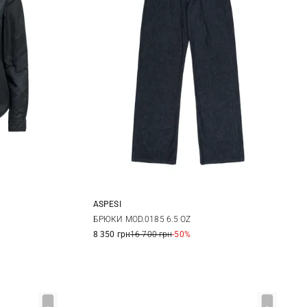
ASPESI
25
26
27
28
БРЮКИ MOD.0185 6.5 OZ
8 350 грн
16 700 грн
-50%
29