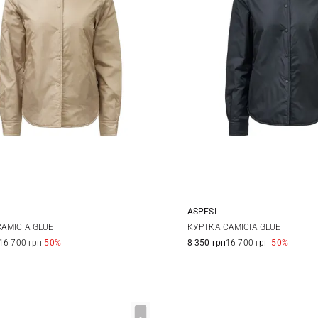
ASPESI
S
M
XS
S
M
AMICIA GLUE
КУРТКА CAMICIA GLUE
16 700 грн
-50%
8 350 грн
16 700 грн
-50%