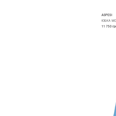
ASPESI
36
ЮБКА MO
11 750 гр