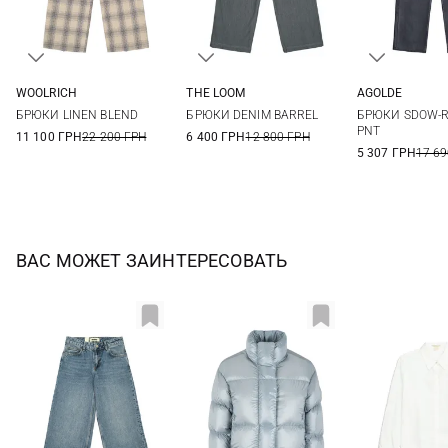
WOOLRICH
THE LOOM
AGOLDE
27
S
M
L
26
27
БРЮКИ LINEN BLEND
БРЮКИ DENIM BARREL
БРЮКИ SDOW-R
30
31
PNT
11 100 ГРН
22 200 ГРН
6 400 ГРН
12 800 ГРН
5 307 ГРН
17 69
ВАС МОЖЕТ ЗАИНТЕРЕСОВАТЬ