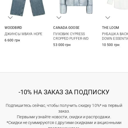
CANADA GOOSE
WOODBIRD
THE LOOM
XS
S
M
25
26
27
28
S
M
ПУХОВИК CYPRESS
ДЖИНСЫ WBAYA HOPE
РУБАШКА BACK
29
30
CROPPED PUFFER-WD
DOWN ESSENTI
6 600 грн
53 000 грн
10 500 грн
-10% НА ЗАКАЗ ЗА ПОДПИСКУ
Подпишитесь сейчас, чтобы получить скидку 10%* на первый
заказ.
Первыми узнайте новости, скидки и распродажи.
*Скидки не суммируются с другими скидками и акционными