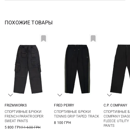
ПОХОЖИЕ ТОВАРЫ
FRIZMWORKS
FRED PERRY
C.P. COMPANY
M
L
XL
XXL
M
L
XL
XXL
S
M
СПОРТИВНЫЕ БРЮКИ
СПОРТИВНЫЕ БРЮКИ
СПОРТИВНЫЕ Б
XXL
3XL
FRENCH PARATROOPER
TENNIS GRIP TAPED TRACK
COMPANY DIAG
SWEAT PANTS
FLEECE UTILIT
8 100 ГРН
PANTS
5 800 ГРН
11 600 ГРН