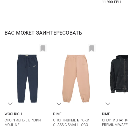
11 900 ГРН
ВАС МОЖЕТ ЗАИНТЕРЕСОВАТЬ
WOOLRICH
DIME
DIME
S
M
L
XL
S
M
L
XL
S
M
СПОРТИВНЫЕ БРЮКИ
СПОРТИВНЫЕ БРЮКИ
СПОРТИВНАЯ 
XXL
3XL
MOULINE
CLASSIC SMALL LOGO
PREMIUM WAFF