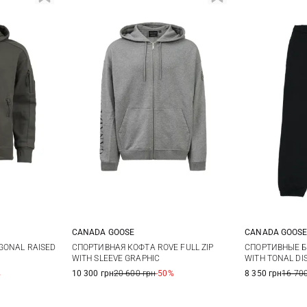
CANADA GOOSE
CANADA GOOS
L
XL
S
M
L
XL
S
GONAL RAISED
СПОРТИВНАЯ КОФТА ROVE FULL ZIP
СПОРТИВНЫЕ Б
WITH SLEEVE GRAPHIC
WITH TONAL DI
XXL
XXL
%
10 300 грн
20 600 грн
-50%
8 350 грн
16 700