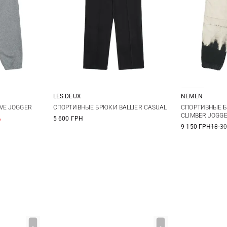
LES DEUX
NEMEN
L
XL
S
M
L
XL
S
VE JOGGER
СПОРТИВНЫЕ БРЮКИ BALLIER CASUAL
СПОРТИВНЫЕ 
CLIMBER JOGG
%
5 600 ГРН
XXL
9 150 ГРН
18 3