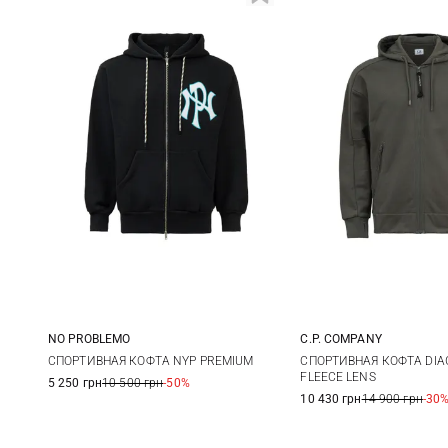
NO PROBLEMO
C.P. COMPANY
M
L
XL
S
M
СПОРТИВНАЯ КОФТА NYP PREMIUM
СПОРТИВНАЯ КОФТА DIA
FLEECE LENS
5 250 грн
10 500 грн
-50%
XXL
10 430 грн
14 900 грн
-30