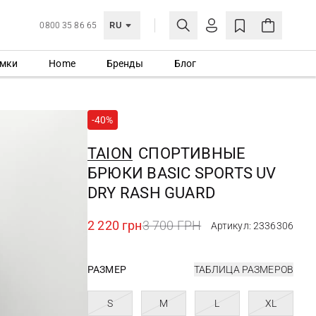
RU
0800 35 86 65
мки
Home
Бренды
Блог
ЛИЧНЫЙ КАБИНЕТ
ВОЙТИ
-40%
Еще не зарегистрированы?
СОЗДАТЬ УЧЕТНУЮ ЗАПИСЬ
TAION
СПОРТИВНЫЕ
БРЮКИ BASIC SPORTS UV
DRY RASH GUARD
2 220 грн
3 700 ГРН
Артикул: 2336306
РАЗМЕР
ТАБЛИЦА РАЗМЕРОВ
S
M
L
XL