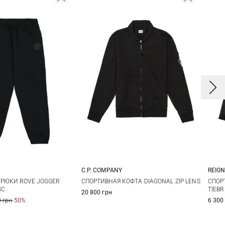
E
C.P. COMPANY
REIG
M
L
XL
M
L
XL
XXL
РЮКИ ROVE JOGGER
СПОРТИВНАЯ КОФТА DIAGONAL ZIP LENS
СПОР
SC
TIEB
20 800 грн
 грн
-50%
6 300