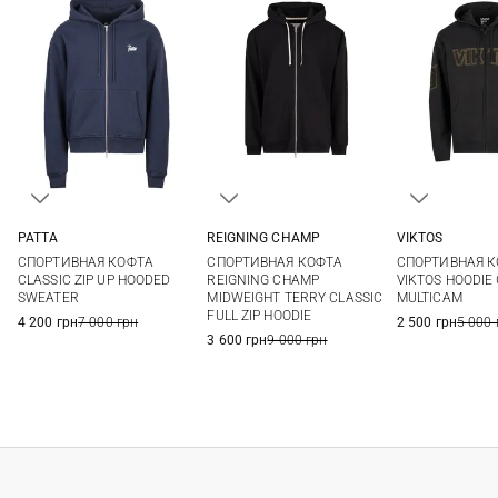
PATTA
REIGNING CHAMP
VIKTOS
XS
S
M
L
S
M
L
XL
S
M
СПОРТИВНАЯ КОФТА
СПОРТИВНАЯ КОФТА
СПОРТИВНАЯ 
XL
XXL
XXL
XXL
3XL
CLASSIC ZIP UP HOODED
REIGNING CHAMP
VIKTOS HOODIE
SWEATER
MIDWEIGHT TERRY CLASSIC
MULTICAM
FULL ZIP HOODIE
4 200 грн
7 000 грн
2 500 грн
5 000 
3 600 грн
9 000 грн