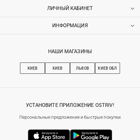
ЛИЧНЫЙ КАБИНЕТ
Контакты
Доставка
Оплата
ИНФОРМАЦИЯ
Войти
Возврат
Регистрация
Гарантия
Мои заказы
Программа лояльности
Вакансии
Избранное
Наши магазини
НАШИ МАГАЗИНЫ
Ostriv Club+
Про OSTRIV
Подписка на новости
Рекомендации по уходу
КИЕВ
КИЕВ
ЛЬВОВ
КИЕВ ОБЛ
УСТАНОВИТЕ ПРИЛОЖЕНИЕ OSTRIV!
Персональные предложения и быстрые покупки