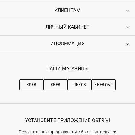
КЛИЕНТАМ
ЛИЧНЫЙ КАБИНЕТ
Контакты
Доставка
Оплата
ИНФОРМАЦИЯ
Войти
Возврат
Регистрация
Гарантия
Мои заказы
Программа лояльности
Вакансии
Избранное
Наши магазини
НАШИ МАГАЗИНЫ
Ostriv Club+
Про OSTRIV
Подписка на новости
Рекомендации по уходу
КИЕВ
КИЕВ
ЛЬВОВ
КИЕВ ОБЛ
УСТАНОВИТЕ ПРИЛОЖЕНИЕ OSTRIV!
Персональные предложения и быстрые покупки