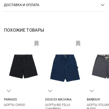
ДОСТАВКА И ОПЛАТА
ПОХОЖИЕ ТОВАРЫ
PARAGES
DEUS EX MACHINА
BARBOUR
S
M
L
XL
30
31
32
33
M
L
ШОРТЫ CARGO
ШОРТЫ BIG FELLA
ШОРТЫ STILLWA
34
CHAMBRAY
BLEND