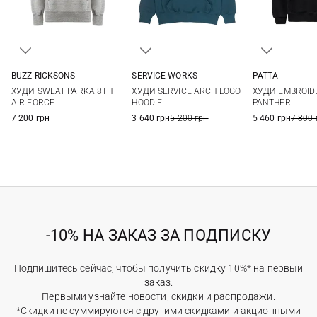
BUZZ RICKSONS
SERVICE WORKS
PATTA
M
L
XL
XXL
S
M
L
XL
S
M
ХУДИ SWEAT PARKA 8TH
ХУДИ SERVICE ARCH LOGO
ХУДИ EMBROID
XXL
AIR FORCE
HOODIE
PANTHER
7 200 грн
3 640 грн
5 200 грн
5 460 грн
7 800 
-10% НА ЗАКАЗ ЗА ПОДПИСКУ
Подпишитесь сейчас, чтобы получить скидку 10%* на первый
заказ.
Первыми узнайте новости, скидки и распродажи.
*Скидки не суммируются с другими скидками и акционными