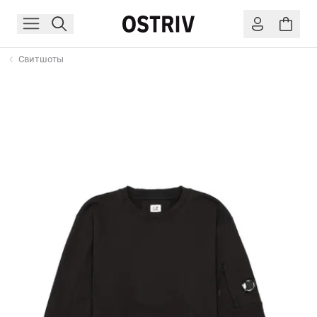
Свитшоты