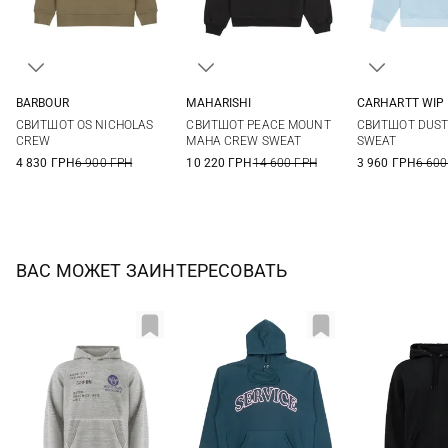
BARBOUR
MAHARISHI
CARHARTT WIP
36
38
40
42
S
M
L
S
M
СВИТШОТ OS NICHOLAS
СВИТШОТ PEACE MOUNT
СВИТШОТ DUST
44
CREW
MAHA CREW SWEAT
SWEAT
4 830 ГРН
6 900 ГРН
10 220 ГРН
14 600 ГРН
3 960 ГРН
6 600
ВАС МОЖЕТ ЗАИНТЕРЕСОВАТЬ