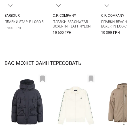
BARBOUR
C.P. COMPANY
C.P. COMPANY
M
L
XL
48
50
52
54
48
50
ПЛАВКИ STAPLE LOGO 5'
ПЛАВКИ BEACHWEAR
ПЛАВКИ BEAC
56
BOXER IN FLATT NYLON
BOXER IN ECO-
3 200 ГРН
10 600 ГРН
10 300 ГРН
ВАС МОЖЕТ ЗАИНТЕРЕСОВАТЬ