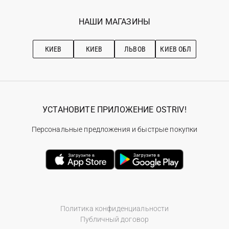
Мои заказы
Программа лояльности
Вакансии
Избранное
Наши магазини
НАШИ МАГАЗИНЫ
Ostriv Club+
Про OSTRIV
Подписка на новости
Рекомендации по уходу
КИЕВ
КИЕВ
ЛЬВОВ
КИЕВ ОБЛ
УСТАНОВИТЕ ПРИЛОЖЕНИЕ OSTRIV!
Персональные предложения и быстрые покупки
Политика конфиденциальности
Публичный договор