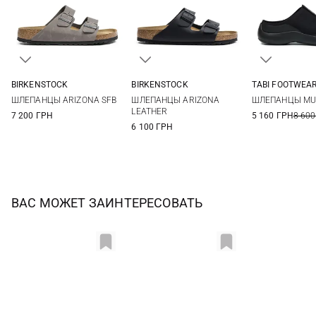
BIRKENSTOCK
BIRKENSTOCK
TABI FOOTWEA
40
41
42
43
39
40
41
42
41
42
ШЛЕПАНЦЫ ARIZONA SFB
ШЛЕПАНЦЫ ARIZONA
ШЛЕПАНЦЫ MU
44
45
46
43
44
45
46
45
46
LEATHER
7 200 ГРН
5 160 ГРН
8 600
47
6 100 ГРН
ВАС МОЖЕТ ЗАИНТЕРЕСОВАТЬ