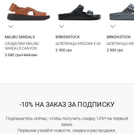
MALIBU SANDALS
BIRKENSTOCK
BIRKENSTOCK
8 US
9 US
10 US
11 US
40
41
42
43
41
42
САНДАЛИИ MALIBU
ШЛЕПАНЦЫ ARIZONA EVA
ШЛЕПАНЦЫ ARI
12 US
44
45
46
47
45
46
SANDALS CANYON
2 900 грн
2 900 грн
48
3 040 грн
7 600 грн
-10% НА ЗАКАЗ ЗА ПОДПИСКУ
Подпишитесь сейчас, чтобы получить скидку 10%* на первый
заказ.
Первыми узнайте новости, скидки и распродажи.