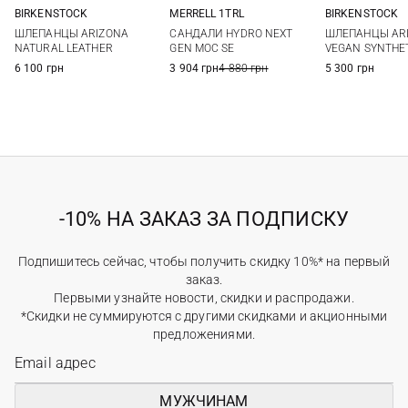
BIRKENSTOCK
MERRELL 1TRL
BIRKENSTOCK
41
42
43
44
40
41
42
43
41
42
ШЛЕПАНЦЫ ARIZONA
CАНДАЛИ HYDRO NEXT
ШЛЕПАНЦЫ AR
45
46
44
45
46
NATURAL LEATHER
GEN MOC SE
VEGAN SYNTHE
6 100 грн
3 904 грн
4 880 грн
5 300 грн
-10% НА ЗАКАЗ ЗА ПОДПИСКУ
Подпишитесь сейчас, чтобы получить скидку 10%* на первый
заказ.
Первыми узнайте новости, скидки и распродажи.
*Скидки не суммируются с другими скидками и акционными
предложениями.
МУЖЧИНАМ