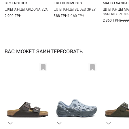
BIRKENSTOCK
FREEDOM MOSES
MALIBU SANDA
40
41
42
43
39/40
40/41
42/43
44/45
9 US
10 US
ШЛЕПАНЦЫ ARIZONA EVA
ШЛЕПАНЦЫ SLIDES GREY
ШЛЕПАНЦЫ MA
44
45
46
47
46/47
13 US
SANDALS ZUMA
2 900 ГРН
588 ГРН
1 960 ГРН
48
2 360 ГРН
5 900
ВАС МОЖЕТ ЗАИНТЕРЕСОВАТЬ