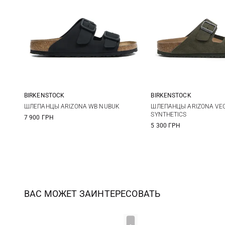
BIRKENSTOCK
BIRKENSTOCK
40
41
42
43
41
42
ШЛЕПАНЦЫ ARIZONA WB NUBUK
ШЛЕПАНЦЫ ARIZONA VE
SYNTHETICS
7 900 ГРН
44
45
46
47
45
46
5 300 ГРН
ВАС МОЖЕТ ЗАИНТЕРЕСОВАТЬ