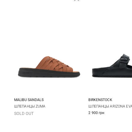
MALIBU SANDALS
BIRKENSTOCK
8 US
9 US
10 US
11 US
40
41
ШЛЕПАНЦЫ ZUMA
ШЛЕПАНЦЫ ARIZONA EV
2 900 грн
SOLD OUT
12 US
44
45
48