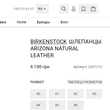
RU
0800 35 86 65
мки
Home
Бренды
Блог
ЛИЧНЫЙ КАБИНЕТ
ВОЙТИ
BIRKENSTOCK
ШЛЕПАНЦЫ
Еще не зарегистрированы?
ARIZONA NATURAL
СОЗДАТЬ УЧЕТНУЮ ЗАПИСЬ
LEATHER
6 100 грн
Артикул: 2347210
РАЗМЕР
ТАБЛИЦА РАЗМЕРОВ
40
41
42
43
44
45
46