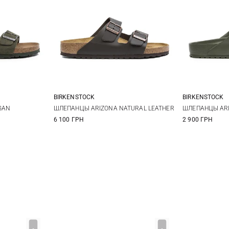
BIRKENSTOCK
BIRKENSTOCK
43
44
41
42
43
44
41
4
GAN
ШЛЕПАНЦЫ ARIZONA NATURAL LEATHER
ШЛЕПАНЦЫ ARI
6 100 ГРН
2 900 ГРН
45
46
45
4