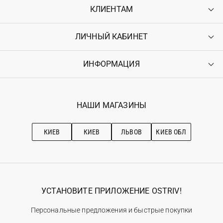
КЛИЕНТАМ
ЛИЧНЫЙ КАБИНЕТ
Контакты
Доставка
Оплата
ИНФОРМАЦИЯ
Войти
Возврат
Регистрация
Гарантия
Мои заказы
Программа лояльности
Вакансии
Избранное
Наши магазини
НАШИ МАГАЗИНЫ
Ostriv Club+
Про OSTRIV
Подписка на новости
Рекомендации по уходу
КИЕВ
КИЕВ
ЛЬВОВ
КИЕВ ОБЛ
УСТАНОВИТЕ ПРИЛОЖЕНИЕ OSTRIV!
Персональные предложения и быстрые покупки