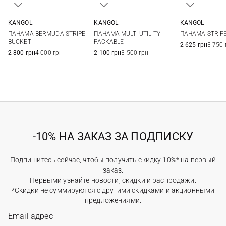
KANGOL
KANGOL
KANGOL
S
M
L
XL
One size
S
M
ПАНАМА BERMUDA STRIPE
ПАНАМА MULTI-UTILITY
ПАНАМА STRIP
BUCKET
PACKABLE
2 625 грн
3 750 
2 800 грн
4 000 грн
2 100 грн
3 500 грн
-10% НА ЗАКАЗ ЗА ПОДПИСКУ
Подпишитесь сейчас, чтобы получить скидку 10%* на первый
заказ.
Первыми узнайте новости, скидки и распродажи.
*Скидки не суммируются с другими скидками и акционными
предложениями.