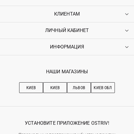
КЛИЕНТАМ
ЛИЧНЫЙ КАБИНЕТ
Контакты
Доставка
Оплата
ИНФОРМАЦИЯ
Войти
Возврат
Регистрация
Гарантия
Мои заказы
Программа лояльности
Вакансии
Избранное
Наши магазини
НАШИ МАГАЗИНЫ
Ostriv Club+
Про OSTRIV
Подписка на новости
Рекомендации по уходу
КИЕВ
КИЕВ
ЛЬВОВ
КИЕВ ОБЛ
УСТАНОВИТЕ ПРИЛОЖЕНИЕ OSTRIV!