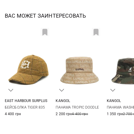
ВАС МОЖЕТ ЗАИНТЕРЕСОВАТЬ
EAST HARBOUR SURPLUS
KANGOL
KANGOL
One size
L
L
БЕЙСБОЛКА TIGER 835
ПАНАМА TROPIC DOODLE
ПАНАМА WASH
4 400 грн
2 200 грн
4 400 грн
1 350 грн
2 700 