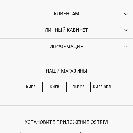
КЛИЕНТАМ
ЛИЧНЫЙ КАБИНЕТ
Контакты
Доставка
Оплата
ИНФОРМАЦИЯ
Войти
Возврат
Регистрация
Гарантия
Мои заказы
Программа лояльности
Вакансии
Избранное
Наши магазини
НАШИ МАГАЗИНЫ
Ostriv Club+
Про OSTRIV
Подписка на новости
Рекомендации по уходу
КИЕВ
КИЕВ
ЛЬВОВ
КИЕВ ОБЛ
УСТАНОВИТЕ ПРИЛОЖЕНИЕ OSTRIV!