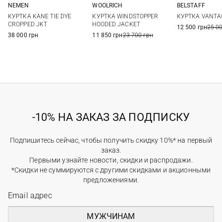
WOOLRICH
BELSTAFF
NEMEN
M
L
XL
XXL
M
L
S
L
XL
КУРТКА WINDSTOPPER
КУРТКА VANTA
КУРТКА KANE TIE DYE
3XL
HOODED JACKET
CROPPED JKT
12 500 грн
25 0
11 850 грн
23 700 грн
38 000 грн
-10% НА ЗАКАЗ ЗА ПОДПИСКУ
Подпишитесь сейчас, чтобы получить скидку 10%* на первый
заказ.
Первыми узнайте новости, скидки и распродажи.
*Скидки не суммируются с другими скидками и акционными
предложениями.
МУЖЧИНАМ