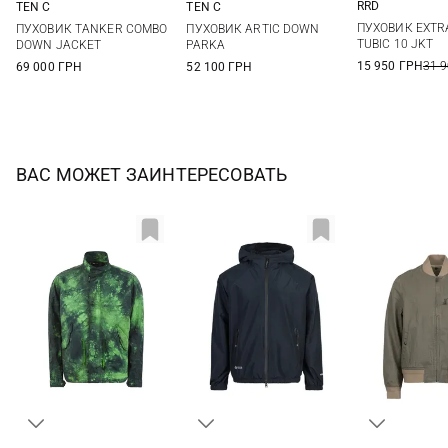
RRD
TEN C
TEN C
48
50
48
50
52
54
48
50
52
54
ПУХОВИК EXTR
ПУХОВИК TANKER COMBO
ПУХОВИК ARTIC DOWN
56
TUBIC 10 JKT
DOWN JACKET
PARKA
15 950 ГРН
31 
69 000 ГРН
52 100 ГРН
ВАС МОЖЕТ ЗАИНТЕРЕСОВАТЬ