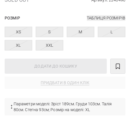
Артикул: 2240496
РОЗМІР
ТАБЛИЦЯ РОЗМІРІВ
XS
S
M
L
XL
XXL
ДОДАТИ ДО КОШИКУ
ПРИДБАТИ В ОДИН КЛІК
Параметри моделі: Зріст 189см. Груди 103см. Талія
80см. Стегна 93см; Розмір на моделі: XL