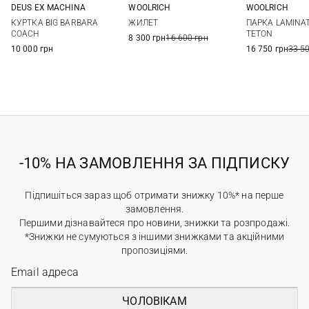
DEUS EX MACHINА
WOOLRICH
WOOLRICH
S
M
L
M
L
XL
XXL
L
КУРТКА BIG BARBARA
ЖИЛЕТ
ПАРКА LAMINAT
COACH
TETON
8 300 грн
16 600 грн
10 000 грн
16 750 грн
33 5
-10% НА ЗАМОВЛЕННЯ ЗА ПІДПИСКУ
Підпишіться зараз щоб отримати знижку 10%* на перше
замовлення.
Першими дізнавайтеся про новини, знижки та розпродажі.
*Знижки не сумуються з іншими знижками та акційними
пропозиціями.
ЧОЛОВІКАМ