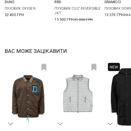
DUNO
RRD
GRAMICCI
48
50
52
54
48
50
52
54
S
M
ПУХОВИК OXYGEN
ПУХОВИК CULT REVERSIBLE
ПУХОВИК DOWN
56
56
58
JKT
32 400 ГРН
13 370 ГРН
19 
15 500 ГРН
31 000 ГРН
ВАС МОЖЕ ЗАЦІКАВИТИ