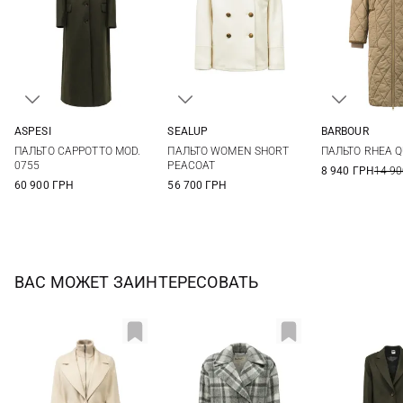
ASPESI
SEALUP
BARBOUR
40
42
44
40
42
44
8
10
ПАЛЬТО CAPPOTTO MOD.
ПАЛЬТО WOMEN SHORT
ПАЛЬТО RHEA Q
16
0755
PEACOAT
8 940 ГРН
14 90
60 900 ГРН
56 700 ГРН
ВАС МОЖЕТ ЗАИНТЕРЕСОВАТЬ