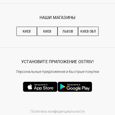
Регистрация
Гарантия
Мои заказы
Программа лояльности
Вакансии
Избранное
Наши магазини
НАШИ МАГАЗИНЫ
Ostriv Club+
Про OSTRIV
Подписка на новости
Рекомендации по уходу
КИЕВ
КИЕВ
ЛЬВОВ
КИЕВ ОБЛ
УСТАНОВИТЕ ПРИЛОЖЕНИЕ OSTRIV!
Персональные предложения и быстрые покупки
Политика конфиденциальности