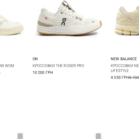
ON
NEW BALANCE
38
39
37
38
38,5
39
4 US
4,5
LOW WOM
КРОССОВКИ THE ROGER PRO
КРОССОВКИ NE
LIFESTYLE
%
10 200 ГРН
40
40,5
41
6 US
6,5
4 350 ГРН
8 700