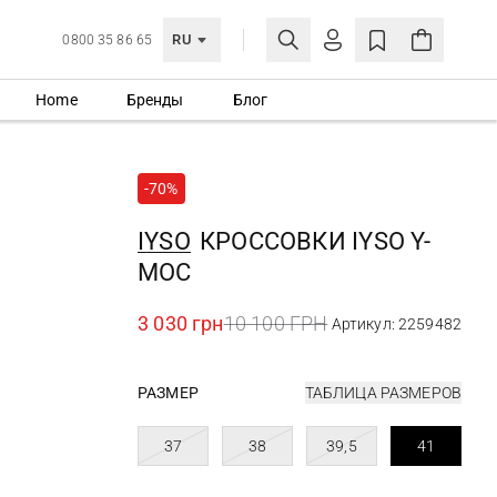
RU
0800 35 86 65
Home
Бренды
Блог
ЛИЧНЫЙ КАБИНЕТ
ВОЙТИ
-70%
Еще не зарегистрированы?
СОЗДАТЬ УЧЕТНУЮ ЗАПИСЬ
IYSO
КРОССОВКИ IYSO Y-
MOC
3 030 грн
10 100 ГРН
Артикул: 2259482
РАЗМЕР
ТАБЛИЦА РАЗМЕРОВ
37
38
39,5
41