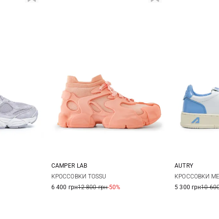
CAMPER LAB
AUTRY
5 US
6 US
37
38
39
40
37
3
КРОССОВКИ TOSSU
КРОССОВКИ ME
6 400 грн
12 800 грн
-50%
5 300 грн
10 600
5 US
41