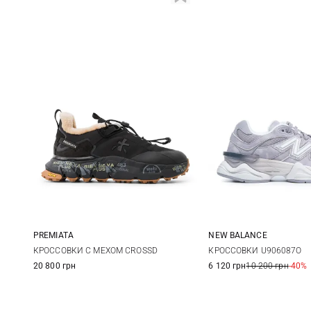
PREMIATA
NEW BALANCE
36
37
38
39
4,5 US
5 US
5,
КРОССОВКИ С МЕХОМ CROSSD
КРОССОВКИ U906087O
20 800 грн
6 120 грн
10 200 грн
-40%
40
41
6,5 US
7 US
7,