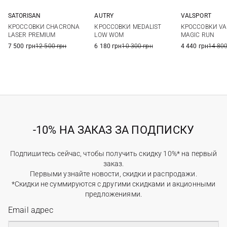
SATORISAN
AUTRY
VALSPORT
36
37
38
39
36
37
38
39
36
37
КРОССОВКИ CHACRONA
КРОССОВКИ MEDALIST
КРОССОВКИ VA
40
41
40
41
40
41
LASER PREMIUM
LOW WOM
MAGIC RUN
7 500 грн
12 500 грн
6 180 грн
10 300 грн
4 440 грн
14 800
-10% НА ЗАКАЗ ЗА ПОДПИСКУ
Подпишитесь сейчас, чтобы получить скидку 10%* на первый
заказ.
Первыми узнайте новости, скидки и распродажи.
*Скидки не суммируются с другими скидками и акционными
предложениями.