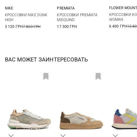
FLOWER MOUNT
NIKE
PREMIATA
36
37
5,5 US
6 US
6,5 US
7 US
36
37
38
39
КРОССОВКИ KO
КРОССОВКИ NIKE DUNK
КРОССОВКИ PREMIATA
40
41
7,5 US
8 US
8,5 US
40
41
WOMAN
HIGH
MIDQUIND
6 400 ГРН
12 80
3 120 ГРН
7 800 ГРН
17 300 ГРН
ВАС МОЖЕТ ЗАИНТЕРЕСОВАТЬ