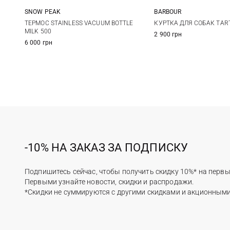
SNOW PEAK
BARBOUR
One Size
XS
S
ТЕРМОС STAINLESS VACUUM BOTTLE
КУРТКА ДЛЯ СОБАК TAR
MILK 500
2 900 грн
XL
6 000 грн
-10% НА ЗАКАЗ ЗА ПОДПИСКУ
Подпишитесь сейчас, чтобы получить скидку 10%* на первы
Первыми узнайте новости, скидки и распродажи.
*Скидки не суммируются с другими скидками и акционным