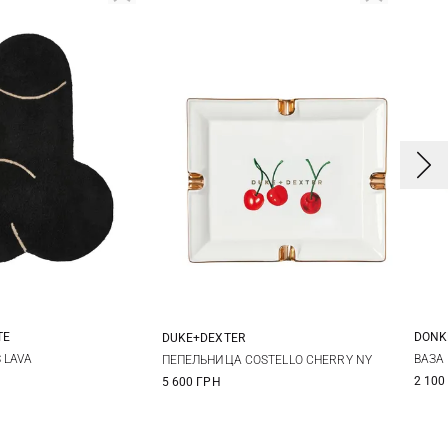
TE
DONK
DUKE+DEXTER
One Size
One Size
S LAVA
ВАЗА
ПЕПЕЛЬНИЦА COSTELLO CHERRY NY
2 100
5 600 ГРН