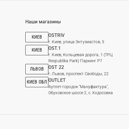
Наши магазины
OSTRIV
КИЕВ
г. Киев, улица Энтузиастов, 5
OST.1
КИЕВ
г. Киев, Кольцевая дорога, 1 (ТРЦ
Respublika Park) Паркинг Р7
OST 22
ЛЬВОВ
г. Львов, проспект Свободы, 22
OUTLET
КИЕВ ОБЛ
Аутлет-городок "Мануфактура",
Обуховское шоссе 2, с. Ходосовка