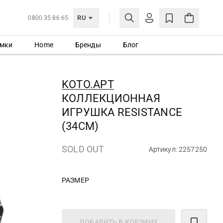
RU
0800 35 86 65
мки
Home
Бренды
Блог
ЛИЧНЫЙ КАБИНЕТ
ВОЙТИ
KOTO.APT
Еще не зарегистрированы?
КОЛЛЕКЦИОННАЯ
СОЗДАТЬ УЧЕТНУЮ ЗАПИСЬ
ИГРУШКА RESISTANCE
(34СМ)
SOLD OUT
Артикул: 2257250
РАЗМЕР
ДОБАВИТЬ В КОРЗИНУ