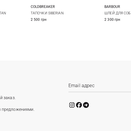
COLDBREAKER
BARBOUR
M
L
39/40
41/42
43/44
45/46
S
TAN
ТАПОЧКИ SIBERIAN
ШЛЕЙ ДЛЯ СОБ
2 500 грн
2 300 грн
й заказ.
и предложениями.