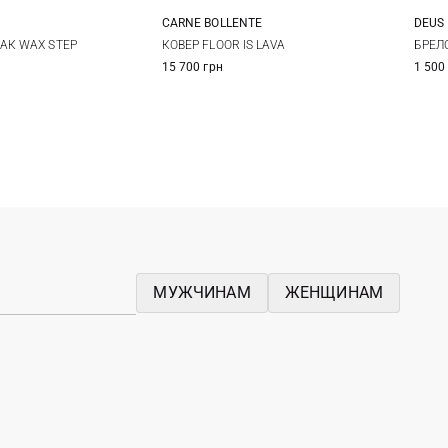
CARNE BOLLENTE
DEUS
One Size
M
L
КОВЕР FLOOR IS LAVA
АК WAX STEP
БРЕЛ
15 700 грн
1 500
МУЖЧИНАМ
ЖЕНЩИНАМ