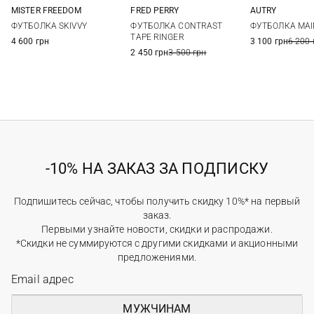
AUTRY
MISTER FREEDOM
FRED PERRY
XS
S
M
L
XL
M
L
XL
ФУТБОЛКА MAI
ФУТБОЛКА SKIVVY
ФУТБОЛКА CONTRAST
XL
TAPE RINGER
3 100 грн
6 200 
4 600 грн
2 450 грн
3 500 грн
-10% НА ЗАКАЗ ЗА ПОДПИСКУ
Подпишитесь сейчас, чтобы получить скидку 10%* на первый
заказ.
Первыми узнайте новости, скидки и распродажи.
*Скидки не суммируются с другими скидками и акционными
предложениями.
МУЖЧИНАМ