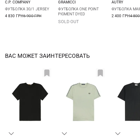
C.P. COMPANY
GRAMICCI
AUTRY
M
L
XL
XXL
S
M
L
XL
M
L
ФУТБОЛКА 30/1 JERSEY
ФУТБОЛКА ONE POINT
ФУТБОЛКА MAI
PIGMENT DYED
4 830 ГРН
6 900 ГРН
2 400 ГРН
4 800
SOLD OUT
ВАС МОЖЕТ ЗАИНТЕРЕСОВАТЬ