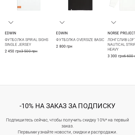
EDWIN
EDWIN
NORSE PROJEC
S
M
L
XL
S
M
L
XL
M
L
ФУТБОЛКА SPIRAL SIGHS
ФУТБОЛКА OVERSIZE BASIC
ЛОНГСЛИВ LOF
XXL
XXL
SINGLE JERSEY
NAUTICAL STRI
2 800 грн
HEAVY
2 450 грн
3 500 грн
3 300 грн
6 600 
-10% НА ЗАКАЗ ЗА ПОДПИСКУ
Подпишитесь сейчас, чтобы получить скидку 10%* на первый
заказ.
Первыми узнайте новости, скидки и распродажи.