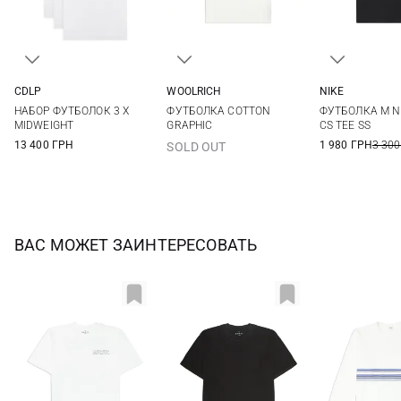
CDLP
WOOLRICH
NIKE
S
M
L
XL
M
L
XL
XXL
S
M
НАБОР ФУТБОЛОК 3 X
ФУТБОЛКА COTTON
ФУТБОЛКА M N
XXL
3XL
MIDWEIGHT
GRAPHIC
CS TEE SS
13 400 ГРН
1 980 ГРН
3 300
SOLD OUT
ВАС МОЖЕТ ЗАИНТЕРЕСОВАТЬ