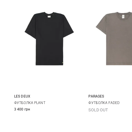
LES DEUX
PARAGES
M
L
XL
XXL
S
M
ФУТБОЛКА PLANT
ФУТБОЛКА FADED
3 400 грн
SOLD OUT