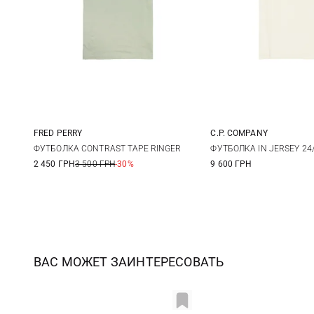
FRED PERRY
C.P. COMPANY
M
L
XL
M
L
ФУТБОЛКА CONTRAST TAPE RINGER
ФУТБОЛКА IN JERSEY 24
2 450 ГРН
3 500 ГРН
-30%
9 600 ГРН
3XL
ВАС МОЖЕТ ЗАИНТЕРЕСОВАТЬ