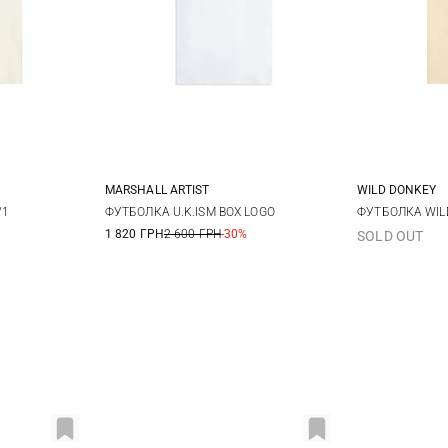
MARSHALL ARTIST
WILD DONKEY
XL
XXL
XS
S
M
L
S
/1
ФУТБОЛКА U.K.ISM BOX LOGO
ФУТБОЛКА WILD
1 820 ГРН
2 600 ГРН
-30%
SOLD OUT
XL
XXL