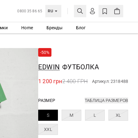
RU
0800 35 86 65
мки
Home
Бренды
Блог
ЛИЧНЫЙ КАБИНЕТ
ВОЙТИ
-50%
Еще не зарегистрированы?
СОЗДАТЬ УЧЕТНУЮ ЗАПИСЬ
EDWIN
ФУТБОЛКА
1 200 грн
2 400 ГРН
Артикул: 2318488
РАЗМЕР
ТАБЛИЦА РАЗМЕРОВ
S
M
L
XL
XXL