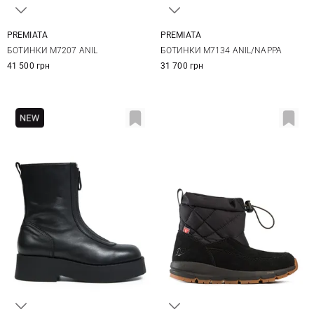
PREMIATA
PREMIATA
37
37,5
38
38,5
36,5
37
37,5
38
БОТИНКИ M7207 ANIL
БОТИНКИ M7134 ANIL/NAPPA
39
40
38,5
39
40
40,5
41 500 грн
31 700 грн