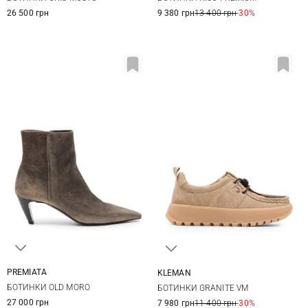
40
41
38,5
39
39,5
40
9 380 грн
13 400 грн
-30%
26 500 грн
PREMIATA
KLEMAN
36,5
37
37,5
38
37
38
39
40
БОТИНКИ OLD MORO
БОТИНКИ GRANITE VM
38,5
39
40
40,5
27 000 грн
7 980 грн
11 400 грн
-30%