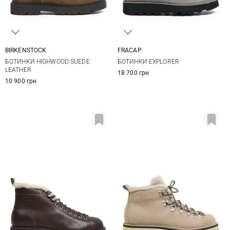
BIRKENSTOCK
FRACAP
36
37
38
39
36
37
38
39
БОТИНКИ HIGHWOOD SUEDE
БОТИНКИ EXPLORER
40
41
40
41
LEATHER
18 700 грн
10 900 грн