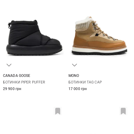
CANADA GOOSE
MONO
5 US
6 US
7 US
8 US
37
38
39
40
БОТИНКИ PIPER PUFFER
БОТИНКИ TAG CAP
9 US
41
29 900 грн
17 000 грн