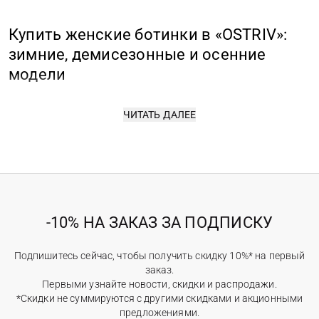
Купить женские ботинки в «OSTRIV»:
зимние, демисезонные и осенние
модели
Ботинки женские короткие или резиновые высокие,
ЧИТАТЬ ДАЛЕЕ
классические или современные, на каблуке или на
массивной платформе — женские ботинки всегда
остаются базовым элементом гардероба. В коллекции
«OSTRIV» представлены модели, которые сочетают
комфорт, качество материалов и выразительный
дизайн. Здесь легко найти женские зимние ботинки
-10% НА ЗАКАЗ ЗА ПОДПИСКУ
для холодных дней, более легкие женские ботинки
весна-осень, а также женские осенние ботинки на
Подпишитесь сейчас, чтобы получить скидку 10%* на первый
низком ходу для повседневных образов.
заказ.
Первыми узнайте новости, скидки и распродажи.
Виды женских ботинок,
*Скидки не суммируются с другими скидками и акционными
предложениями.