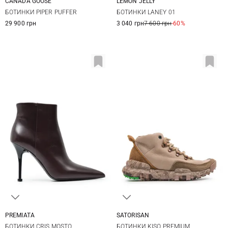
CANADA GOOSE
LEMON JELLY
5 US
6 US
7 US
8 US
36
37
38
39
БОТИНКИ PIPER PUFFER
БОТИНКИ LANEY 01
9 US
40
41
29 900 грн
3 040 грн
7 600 грн
-60%
SATORISAN
PREMIATA
36
37
38
39
36,5
37
37,5
38
БОТИНКИ KISO PREMIUM
БОТИНКИ CRIS MOSTO