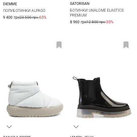
SATORISAN
DIEMME
37
38
39
40
37
37,5
38
38,5
БОТИНКИ UNALOME ELASTICS
ПОЛУБОТИНКИ ALPAGO
39
39,5
40
PREMIUM
9 400 грн
23 500 грн
-60%
8 960 грн
12 800 грн
-30%