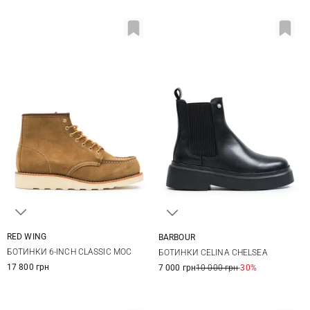
RED WING
BARBOUR
6,5 US
7 US
7,5 US
8 US
3 UK
4 UK
5 UK
6 UK
БОТИНКИ 6-INCH CLASSIC MOC
БОТИНКИ CELINA CHELSEA
8,5 US
9 US
9,5 US
7 UK
17 800 грн
7 000 грн
10 000 грн
-30%