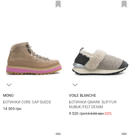
MONO
VOILE BLANCHE
37
38
39
40
36
37
38
39
БОТИНКИ CORE CAP SUEDE
БОТИНКИ QWARK SLIP FUR
41
40
41
NUBUK/FELT DENIM
14 300 грн
9 520 грн
13 600 грн
-30%