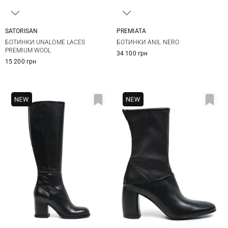
SATORISAN
PREMIATA
37
38
39
40
36
37
38
39
БОТИНКИ UNALOME LACES
БОТИНКИ ANIL NERO
41
40
41
PREMIUM WOOL
34 100 грн
15 200 грн